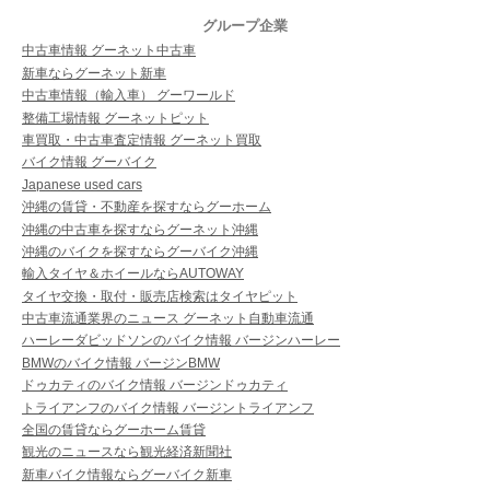
グループ企業
中古車情報 グーネット中古車
新車ならグーネット新車
中古車情報（輸入車） グーワールド
整備工場情報 グーネットピット
車買取・中古車査定情報 グーネット買取
バイク情報 グーバイク
Japanese used cars
沖縄の賃貸・不動産を探すならグーホーム
沖縄の中古車を探すならグーネット沖縄
沖縄のバイクを探すならグーバイク沖縄
輸入タイヤ＆ホイールならAUTOWAY
タイヤ交換・取付・販売店検索はタイヤピット
中古車流通業界のニュース グーネット自動車流通
ハーレーダビッドソンのバイク情報 バージンハーレー
BMWのバイク情報 バージンBMW
ドゥカティのバイク情報 バージンドゥカティ
トライアンフのバイク情報 バージントライアンフ
全国の賃貸ならグーホーム賃貸
観光のニュースなら観光経済新聞社
新車バイク情報ならグーバイク新車