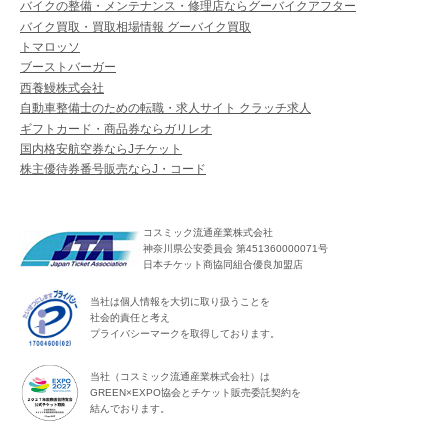
バイクの整備・メンテナンス・修理店ならグーバイクアフター
バイク買取・買取相場情報 グーバイク買取
トマロッソ
ブーストバーガー
西養鰻株式会社
自動車整備士のための転職・求人サイト クラッチ求人
ギフトカード・商品券ならガリレオ
国内格安航空券ならJチケット
株主優待券番号販売ならJ・コード
コスミック流通産業株式会社
神奈川県公安委員会 第451360000071号
日本チケット商協同組合優良加盟店
当社は個人情報を大切に取り扱うことを
社会的責任と考え
プライバシーマークを取得しております。
当社（コスミック流通産業株式会社）は
GREEN×EXPO協会とチケット販売委託契約を
結んでおります。