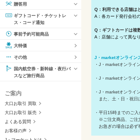
贈答用
Q：利用できる店舗は
ギフトコード・チケットレ
A：
各カード発行会社
ス・コード通知
Q：ギフトカードは複
事前予約可能商品
A：店舗によって異な
大特価
その他
J・marketオンライ
・J・marketオン
国内航空券・新幹線・夜行バ
スなど旅行商品
・J・marketオン
・J・marketオン
ご案内
また、土・日・祝日は
大口お取引 買取
・平日15時までのご
大口お取引 販売
※ご注文商品、ご注文
よくある質問
お急ぎの場合は必ず事
お客様の声
J・マーケットとは