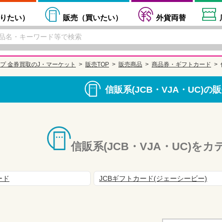
りたい
）
販売（
買いたい
）
外貨両替
プ 金券買取のJ・マーケット
販売TOP
販売商品
商品券・ギフトカード
信販系(JCB・VJA・UC)
信販系(JCB・VJA・UC)を
ード
JCBギフトカード(ジェーシービー)