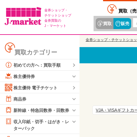
金券ショップ・
買取（
売
チケットショップ
金券買取の
買取
販売
J・マーケット
金券ショップ・チケットショッ
買取カテゴリー
初めての方へ：買取手順
株主優待券
株主優待 電子チケット
商品券
VJA・VISAギフトカ
新幹線・特急回数券・回数券
収入印紙・切手・はがき・レ
ターパック