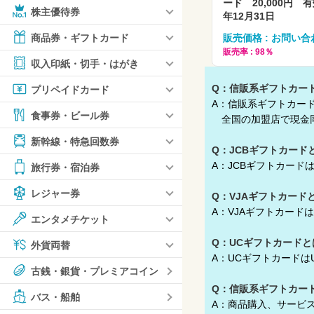
ード 20,000円 有
株主優待券
年12月31日
販売価格 : お問い合
商品券・ギフトカード
販売率 : 98％
収入印紙・切手・はがき
Q：信販系ギフトカー
プリペイドカード
A：信販系ギフトカード
食事券・ビール券
全国の加盟店で現金同
新幹線・特急回数券
Q：JCBギフトカード
A：JCBギフトカー
旅行券・宿泊券
レジャー券
Q：VJAギフトカード
A：VJAギフトカード
エンタメチケット
Q：UCギフトカードと
外貨両替
A：UCギフトカード
古銭・銀貨・プレミアコイン
Q：信販系ギフトカー
バス・船舶
A：
商品購入、サービ