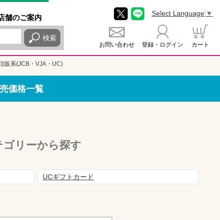
Select Language
▼
店舗
のご
案内
検索
お問い合わせ
登録・ログイン
カート
信販系(JCB・VJA・UC)
の販売価格一覧
カテゴリーから探す
UCギフトカード