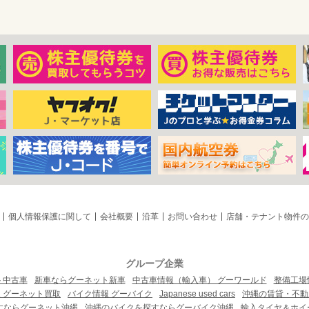
個人情報保護に関して
会社概要
沿革
お問い合わせ
店舗・テナント物件の
グループ企業
ト中古車
新車ならグーネット新車
中古車情報（輸入車） グーワールド
整備工場
 グーネット買取
バイク情報 グーバイク
Japanese used cars
沖縄の賃貸・不動
すならグーネット沖縄
沖縄のバイクを探すならグーバイク沖縄
輸入タイヤ＆ホイー