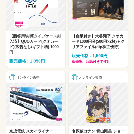
【贈答用/封筒タイプケース封
【台紙付き】大谷翔平 クオカ
入済】QUOカード(クオカー
ード1000円分(500円×2枚)＋ク
ド)(広告なし/ギフト柄) 1000
リアファイル(dip株主優待）
円
販売価格 : 1,500円
販売価格 : 1,050円
販売率 : 台紙付きです!!
オンライン販売
オンライン販売
京成電鉄 スカイライナー
名探偵コナン 青山剛昌 ジョー