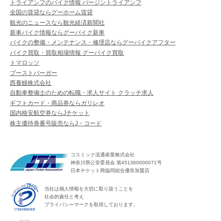
トライアンフのバイク情報 バージントライアンフ
全国の賃貸ならグーホーム賃貸
観光のニュースなら観光経済新聞社
新車バイク情報ならグーバイク新車
バイクの整備・メンテナンス・修理店ならグーバイクアフター
バイク買取・買取相場情報 グーバイク買取
トマロッソ
ブーストバーガー
西養鰻株式会社
自動車整備士のための転職・求人サイト クラッチ求人
ギフトカード・商品券ならガリレオ
国内格安航空券ならJチケット
株主優待券番号販売ならJ・コード
コスミック流通産業株式会社
神奈川県公安委員会 第451360000071号
日本チケット商協同組合優良加盟店
当社は個人情報を大切に取り扱うことを
社会的責任と考え
プライバシーマークを取得しております。