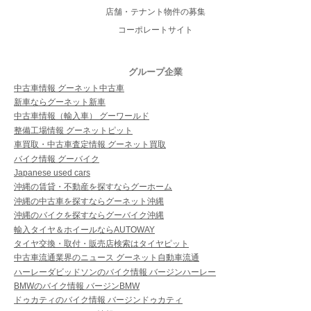
店舗・テナント物件の募集
コーポレートサイト
グループ企業
中古車情報 グーネット中古車
新車ならグーネット新車
中古車情報（輸入車） グーワールド
整備工場情報 グーネットピット
車買取・中古車査定情報 グーネット買取
バイク情報 グーバイク
Japanese used cars
沖縄の賃貸・不動産を探すならグーホーム
沖縄の中古車を探すならグーネット沖縄
沖縄のバイクを探すならグーバイク沖縄
輸入タイヤ＆ホイールならAUTOWAY
タイヤ交換・取付・販売店検索はタイヤピット
中古車流通業界のニュース グーネット自動車流通
ハーレーダビッドソンのバイク情報 バージンハーレー
BMWのバイク情報 バージンBMW
ドゥカティのバイク情報 バージンドゥカティ