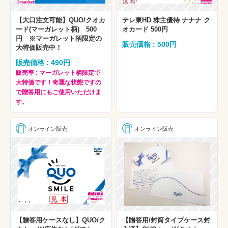
【大口注文可能】QUO/クオカ
テレ東HD 株主優待 ナナナ ク
ード(マーガレット柄) 500
オカード 500円
円 ※マーガレット柄限定の
販売価格 : 500円
大特価販売中！
販売価格 : 490円
販売率 : マーガレット柄限定で
大特価です！奇麗な状態ですの
で贈答用にもご使用いただけま
す。
オンライン販売
オンライン販売
【贈答用ケースなし】QUO/ク
【贈答用/封筒タイプケース封