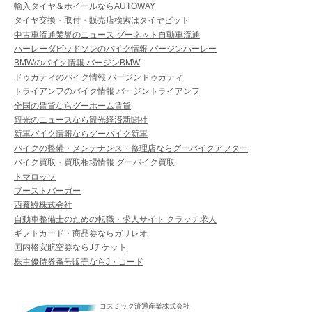
輸入タイヤ＆ホイールならAUTOWAY
タイヤ交換・取付・販売店検索はタイヤピット
中古車流通業界のニュース グーネット自動車流通
ハーレーダビッドソンのバイク情報 バージンハーレー
BMWのバイク情報 バージンBMW
ドゥカティのバイク情報 バージンドゥカティ
トライアンフのバイク情報 バージントライアンフ
全国の賃貸ならグーホーム賃貸
観光のニュースなら観光経済新聞社
新車バイク情報ならグーバイク新車
バイクの整備・メンテナンス・修理店ならグーバイクアフター
バイク買取・買取相場情報 グーバイク買取
トマロッソ
ブーストバーガー
西養鰻株式会社
自動車整備士のための転職・求人サイト クラッチ求人
ギフトカード・商品券ならガリレオ
国内格安航空券ならJチケット
株主優待券番号販売ならJ・コード
コスミック流通産業株式会社