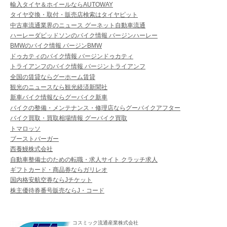
輸入タイヤ＆ホイールならAUTOWAY
タイヤ交換・取付・販売店検索はタイヤピット
中古車流通業界のニュース グーネット自動車流通
ハーレーダビッドソンのバイク情報 バージンハーレー
BMWのバイク情報 バージンBMW
ドゥカティのバイク情報 バージンドゥカティ
トライアンフのバイク情報 バージントライアンフ
全国の賃貸ならグーホーム賃貸
観光のニュースなら観光経済新聞社
新車バイク情報ならグーバイク新車
バイクの整備・メンテナンス・修理店ならグーバイクアフター
バイク買取・買取相場情報 グーバイク買取
トマロッソ
ブーストバーガー
西養鰻株式会社
自動車整備士のための転職・求人サイト クラッチ求人
ギフトカード・商品券ならガリレオ
国内格安航空券ならJチケット
株主優待券番号販売ならJ・コード
コスミック流通産業株式会社