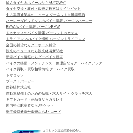
輸入タイヤ＆ホイールならAUTOWAY
タイヤ交換・取付・販売店検索はタイヤピット
中古車流通業界のニュース グーネット自動車流通
ハーレーダビッドソンのバイク情報 バージンハーレー
BMWのバイク情報 バージンBMW
ドゥカティのバイク情報 バージンドゥカティ
トライアンフのバイク情報 バージントライアンフ
全国の賃貸ならグーホーム賃貸
観光のニュースなら観光経済新聞社
新車バイク情報ならグーバイク新車
バイクの整備・メンテナンス・修理店ならグーバイクアフター
バイク買取・買取相場情報 グーバイク買取
トマロッソ
ブーストバーガー
西養鰻株式会社
自動車整備士のための転職・求人サイト クラッチ求人
ギフトカード・商品券ならガリレオ
国内格安航空券ならJチケット
株主優待券番号販売ならJ・コード
コスミック流通産業株式会社