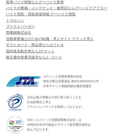
新車バイク情報ならグーバイク新車
バイクの整備・メンテナンス・修理店ならグーバイクアフター
バイク買取・買取相場情報 グーバイク買取
トマロッソ
ブーストバーガー
西養鰻株式会社
自動車整備士のための転職・求人サイト クラッチ求人
ギフトカード・商品券ならガリレオ
国内格安航空券ならJチケット
株主優待券番号販売ならJ・コード
コスミック流通産業株式会社
神奈川県公安委員会 第451360000071号
日本チケット商協同組合優良加盟店
当社は個人情報を大切に取り扱うことを
社会的責任と考え
プライバシーマークを取得しております。
当社（コスミック流通産業株式会社）は
GREEN×EXPO協会とチケット販売委託契約を
結んでおります。