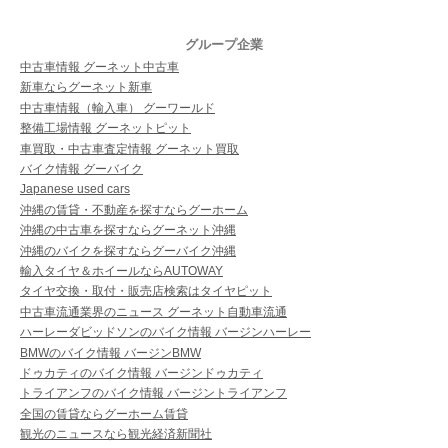
グループ企業
中古車情報 グーネット中古車
新車ならグーネット新車
中古車情報（輸入車） グーワールド
整備工場情報 グーネットピット
車買取・中古車査定情報 グーネット買取
バイク情報 グーバイク
Japanese used cars
沖縄の賃貸・不動産を探すならグーホーム
沖縄の中古車を探すならグーネット沖縄
沖縄のバイクを探すならグーバイク沖縄
輸入タイヤ＆ホイールならAUTOWAY
タイヤ交換・取付・販売店検索はタイヤピット
中古車流通業界のニュース グーネット自動車流通
ハーレーダビッドソンのバイク情報 バージンハーレー
BMWのバイク情報 バージンBMW
ドゥカティのバイク情報 バージンドゥカティ
トライアンフのバイク情報 バージントライアンフ
全国の賃貸ならグーホーム賃貸
観光のニュースなら観光経済新聞社