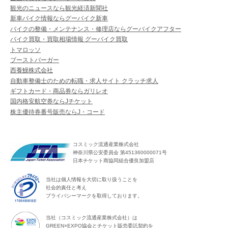
観光のニュースなら観光経済新聞社
新車バイク情報ならグーバイク新車
バイクの整備・メンテナンス・修理店ならグーバイクアフター
バイク買取・買取相場情報 グーバイク買取
トマロッソ
ブーストバーガー
西養鰻株式会社
自動車整備士のための転職・求人サイト クラッチ求人
ギフトカード・商品券ならガリレオ
国内格安航空券ならJチケット
株主優待券番号販売ならJ・コード
コスミック流通産業株式会社
神奈川県公安委員会 第451360000071号
日本チケット商協同組合優良加盟店
当社は個人情報を大切に取り扱うことを
社会的責任と考え
プライバシーマークを取得しております。
当社（コスミック流通産業株式会社）は
GREEN×EXPO協会とチケット販売委託契約を