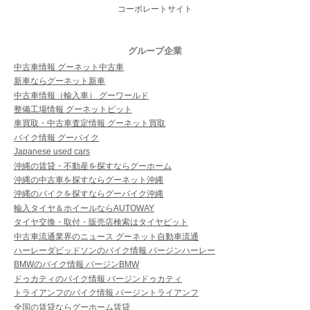
コーポレートサイト
グループ企業
中古車情報 グーネット中古車
新車ならグーネット新車
中古車情報（輸入車） グーワールド
整備工場情報 グーネットピット
車買取・中古車査定情報 グーネット買取
バイク情報 グーバイク
Japanese used cars
沖縄の賃貸・不動産を探すならグーホーム
沖縄の中古車を探すならグーネット沖縄
沖縄のバイクを探すならグーバイク沖縄
輸入タイヤ＆ホイールならAUTOWAY
タイヤ交換・取付・販売店検索はタイヤピット
中古車流通業界のニュース グーネット自動車流通
ハーレーダビッドソンのバイク情報 バージンハーレー
BMWのバイク情報 バージンBMW
ドゥカティのバイク情報 バージンドゥカティ
トライアンフのバイク情報 バージントライアンフ
全国の賃貸ならグーホーム賃貸