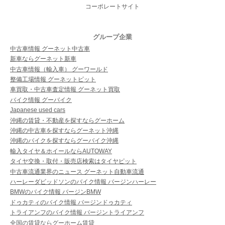
コーポレートサイト
グループ企業
中古車情報 グーネット中古車
新車ならグーネット新車
中古車情報（輸入車） グーワールド
整備工場情報 グーネットピット
車買取・中古車査定情報 グーネット買取
バイク情報 グーバイク
Japanese used cars
沖縄の賃貸・不動産を探すならグーホーム
沖縄の中古車を探すならグーネット沖縄
沖縄のバイクを探すならグーバイク沖縄
輸入タイヤ＆ホイールならAUTOWAY
タイヤ交換・取付・販売店検索はタイヤピット
中古車流通業界のニュース グーネット自動車流通
ハーレーダビッドソンのバイク情報 バージンハーレー
BMWのバイク情報 バージンBMW
ドゥカティのバイク情報 バージンドゥカティ
トライアンフのバイク情報 バージントライアンフ
全国の賃貸ならグーホーム賃貸