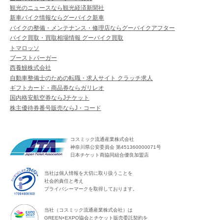
観光のニュースなら観光経済新聞社
新車バイク情報ならグーバイク新車
バイクの整備・メンテナンス・修理店ならグーバイクアフター
バイク買取・買取相場情報 グーバイク買取
トマロッソ
ブーストバーガー
西養鰻株式会社
自動車整備士のための転職・求人サイト クラッチ求人
ギフトカード・商品券ならガリレオ
国内格安航空券ならJチケット
株主優待券番号販売ならJ・コード
コスミック流通産業株式会社
神奈川県公安委員会 第451360000071号
日本チケット商協同組合優良加盟店
当社は個人情報を大切に取り扱うことを
社会的責任と考え
プライバシーマークを取得しております。
当社（コスミック流通産業株式会社）は
GREEN×EXPO協会とチケット販売委託契約を