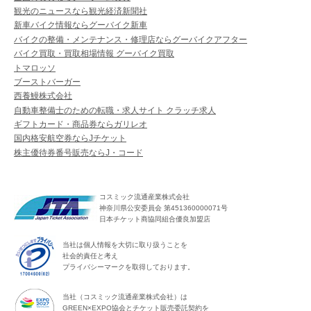
観光のニュースなら観光経済新聞社
新車バイク情報ならグーバイク新車
バイクの整備・メンテナンス・修理店ならグーバイクアフター
バイク買取・買取相場情報 グーバイク買取
トマロッソ
ブーストバーガー
西養鰻株式会社
自動車整備士のための転職・求人サイト クラッチ求人
ギフトカード・商品券ならガリレオ
国内格安航空券ならJチケット
株主優待券番号販売ならJ・コード
コスミック流通産業株式会社
神奈川県公安委員会 第451360000071号
日本チケット商協同組合優良加盟店
当社は個人情報を大切に取り扱うことを
社会的責任と考え
プライバシーマークを取得しております。
当社（コスミック流通産業株式会社）は
GREEN×EXPO協会とチケット販売委託契約を