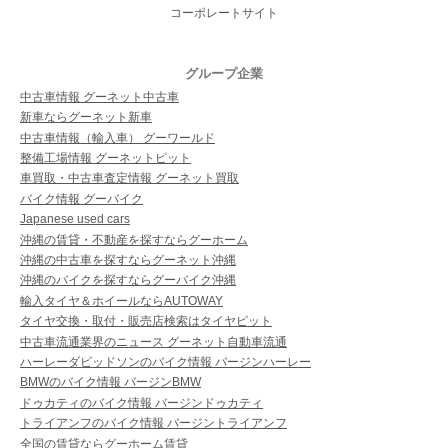
コーポレートサイト
グループ企業
中古車情報 グーネット中古車
新車ならグーネット新車
中古車情報（輸入車） グーワールド
整備工場情報 グーネットピット
車買取・中古車査定情報 グーネット買取
バイク情報 グーバイク
Japanese used cars
沖縄の賃貸・不動産を探すならグーホーム
沖縄の中古車を探すならグーネット沖縄
沖縄のバイクを探すならグーバイク沖縄
輸入タイヤ＆ホイールならAUTOWAY
タイヤ交換・取付・販売店検索はタイヤピット
中古車流通業界のニュース グーネット自動車流通
ハーレーダビッドソンのバイク情報 バージンハーレー
BMWのバイク情報 バージンBMW
ドゥカティのバイク情報 バージンドゥカティ
トライアンフのバイク情報 バージントライアンフ
全国の賃貸ならグーホーム賃貸