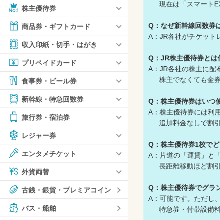
現在は「スマートEX
株主優待券
Q：なぜ新幹線回数券
商品券・ギフトカード
A：JR各社がチケッ
収入印紙・切手・はがき
Q：JR株主優待券とは
プリペイドカード
A：JR各社の株主に
株主でなくても金券
食事券・ビール券
新幹線・特急回数券
Q：株主優待券はいつ
A：株主優待券には利
旅行券・宿泊券
追加料金なしで割引
レジャー券
Q：株主優待券1枚で
エンタメチケット
A：片道の「運賃」と
長距離移動ほど割引額
外貨両替
Q：株主優待券でグラ
古銭・銀貨・プレミアコイン
A：可能です。ただし
バス・船舶
特急券・付帯設備料