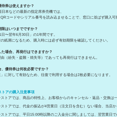
優待券は使えますか？
・西日本などの最新の指定席券売機では、
Rコードやシリアル番号を読み込ませることで、窓口に並ばず購入可
期限はいつまでですか？
1日〜翌年6月30日」の1年間です。
紙屑になるため、購入時には必ず有効期限を確認してください。
した場合、再発行はできますか？
理由（紛失・盗難・焼失等）であっても再発行はできません。
合、優待券は何枚必要ですか？
道」に対して有効なため、往復で利用する場合は2枚必要になります。
ンストアの購入注意事項
ラインストアでは、商品の特性上、お客様からのキャンセル・返品・交換は
ラインストアでは、代金の振込が4営業日（注文日を含む）ない場合、当
ラインストアでは、平日15:00時以降のご入金分に関しましては、翌営業日