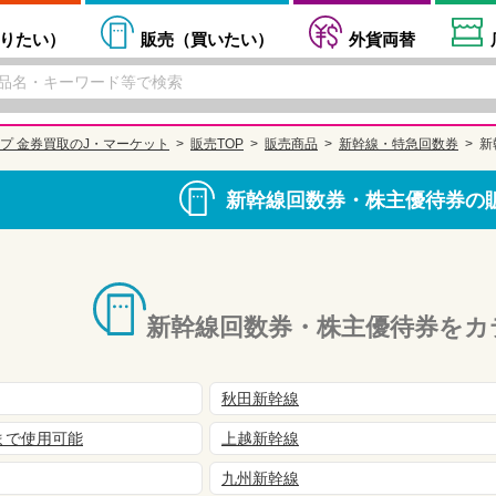
りたい
）
販売（
買いたい
）
外貨両替
プ 金券買取のJ・マーケット
販売TOP
販売商品
新幹線・特急回数券
新
新幹線回数券・株主優待券の
新幹線回数券・株主優待券をカ
秋田新幹線
まで使用可能
上越新幹線
九州新幹線