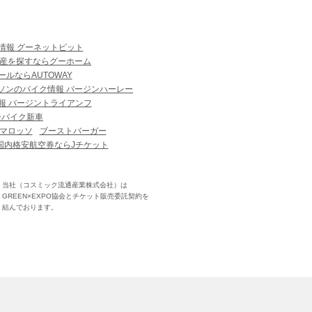
情報 グーネットピット
産を探すならグーホーム
ルならAUTOWAY
ソンのバイク情報 バージンハーレー
報 バージントライアンフ
ーバイク新車
マロッソ
ブーストバーガー
国内格安航空券ならJチケット
当社（コスミック流通産業株式会社）は
GREEN×EXPO協会とチケット販売委託契約を
結んでおります。