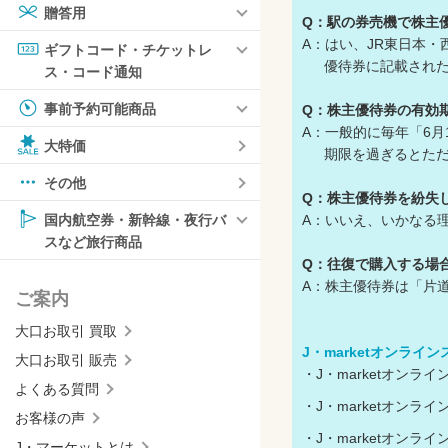
贈答用
Q：駅の券売機で株主
A：はい、JR東日本
ギフトコード・チケットレ
優待券に記載されたQ
ス・コード通知
事前予約可能商品
Q：株主優待券の有効
A：一般的に毎年「6月
大特価
期限を過ぎるとただの
その他
Q：株主優待券を紛失
A：いいえ、いかなる
国内航空券・新幹線・夜行バ
スなど旅行商品
Q：往復で購入する場
A：株主優待券は「片
ご案内
大口お取引 買取
J・marketオンライ
大口お取引 販売
・J・marketオン
よくある質問
・J・marketオン
お客様の声
・J・marketオン
J・マーケットとは