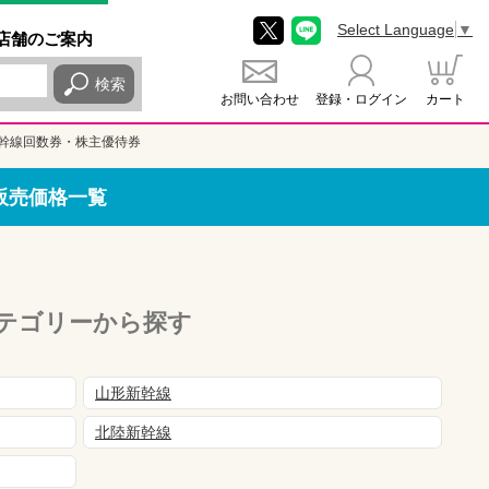
Select Language
▼
店舗
のご
案内
検索
お問い合わせ
登録・ログイン
カート
幹線回数券・株主優待券
販売価格一覧
テゴリーから探す
山形新幹線
北陸新幹線