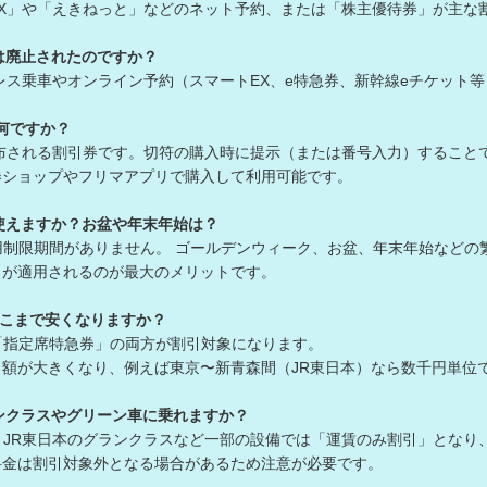
」や「えきねっと」などのネット予約、または「株主優待券」が主な
は廃止されたのですか？
トレス乗車やオンライン予約（スマートEX、e特急券、新幹線eチケット
何ですか？
配布される割引券です。切符の購入時に提示（または番号入力）すること
ショップやフリマアプリで購入して利用可能です。
使えますか？お盆や年末年始は？
用制限期間がありません。 ゴールデンウィーク、お盆、年末年始などの
が適用されるのが最大のメリットです。
どこまで安くなりますか？
「指定席特急券」の両方が割引対象になります。
が大きくなり、例えば東京〜新青森間（JR東日本）なら数千円単位
ンクラスやグリーン車に乗れますか？
、JR東日本のグランクラスなど一部の設備では「運賃のみ割引」となり
金は割引対象外となる場合があるため注意が必要です。