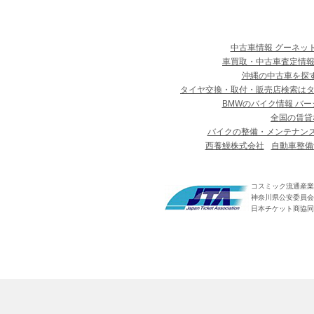
中古車情報 グーネッ
車買取・中古車査定情報
沖縄の中古車を探
タイヤ交換・取付・販売店検索は
BMWのバイク情報 バー
全国の賃貸
バイクの整備・メンテナン
西養鰻株式会社
自動車整備
コスミック流通産業
神奈川県公安委員会 第
日本チケット商協同