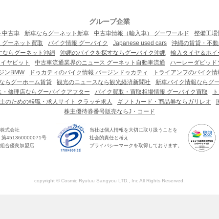
グループ企業
ト中古車
新車ならグーネット新車
中古車情報（輸入車） グーワールド
整備工場
 グーネット買取
バイク情報 グーバイク
Japanese used cars
沖縄の賃貸・不動
すならグーネット沖縄
沖縄のバイクを探すならグーバイク沖縄
輸入タイヤ＆ホイー
タイヤピット
中古車流通業界のニュース グーネット自動車流通
ハーレーダビッド
ジンBMW
ドゥカティのバイク情報 バージンドゥカティ
トライアンフのバイク情
ならグーホーム賃貸
観光のニュースなら観光経済新聞社
新車バイク情報ならグ
ス・修理店ならグーバイクアフター
バイク買取・買取相場情報 グーバイク買取
ト
士のための転職・求人サイト クラッチ求人
ギフトカード・商品券ならガリレオ
株主優待券番号販売ならJ・コード
株式会社
当社は個人情報を大切に取り扱うことを
451360000071号
社会的責任と考え
組合優良加盟店
プライバシーマークを取得しております。
copyright © Cosmic Ryutuu Sangyou LTD., Inc All Rights Reserved.