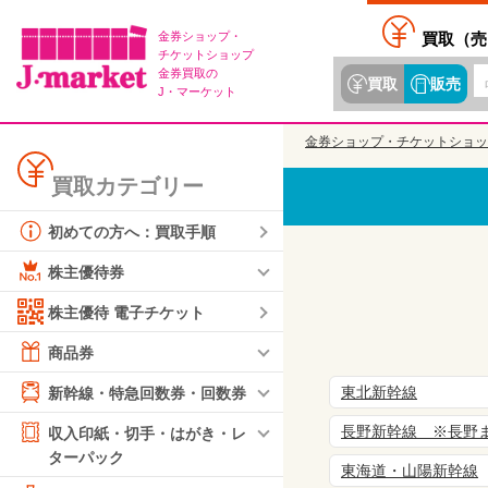
金券ショップ・
買取（
売
チケットショップ
金券買取の
買取
販売
J・マーケット
金券ショップ・チケットショッ
買取カテゴリー
初めての方へ：買取手順
株主優待券
株主優待 電子チケット
商品券
東北新幹線
新幹線・特急回数券・回数券
長野新幹線 ※長野
収入印紙・切手・はがき・レ
ターパック
東海道・山陽新幹線