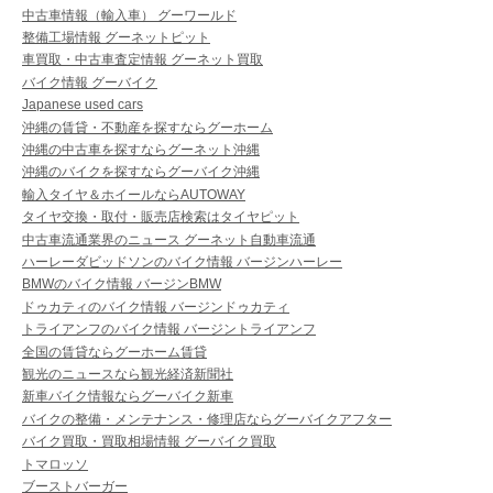
中古車情報（輸入車） グーワールド
整備工場情報 グーネットピット
車買取・中古車査定情報 グーネット買取
バイク情報 グーバイク
Japanese used cars
沖縄の賃貸・不動産を探すならグーホーム
沖縄の中古車を探すならグーネット沖縄
沖縄のバイクを探すならグーバイク沖縄
輸入タイヤ＆ホイールならAUTOWAY
タイヤ交換・取付・販売店検索はタイヤピット
中古車流通業界のニュース グーネット自動車流通
ハーレーダビッドソンのバイク情報 バージンハーレー
BMWのバイク情報 バージンBMW
ドゥカティのバイク情報 バージンドゥカティ
トライアンフのバイク情報 バージントライアンフ
全国の賃貸ならグーホーム賃貸
観光のニュースなら観光経済新聞社
新車バイク情報ならグーバイク新車
バイクの整備・メンテナンス・修理店ならグーバイクアフター
バイク買取・買取相場情報 グーバイク買取
トマロッソ
ブーストバーガー