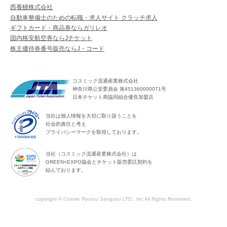
西養鰻株式会社
自動車整備士のための転職・求人サイト クラッチ求人
ギフトカード・商品券ならガリレオ
国内格安航空券ならJチケット
株主優待券番号販売ならJ・コード
コスミック流通産業株式会社
神奈川県公安委員会 第451360000071号
日本チケット商協同組合優良加盟店
当社は個人情報を大切に取り扱うことを
社会的責任と考え
プライバシーマークを取得しております。
当社（コスミック流通産業株式会社）は
GREEN×EXPO協会とチケット販売委託契約を
結んでおります。
copyright © Cosmic Ryutuu Sangyou LTD., Inc All Rights Reserved.