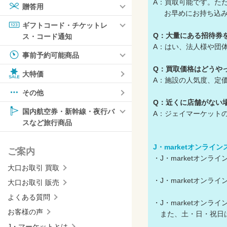
A：買取可能です。た
贈答用
お早めにお持ち込み
ギフトコード・チケットレ
Q：大量にある招待券
ス・コード通知
A：はい、法人様や団
事前予約可能商品
Q：買取価格はどうや
大特価
A：施設の人気度、定
その他
Q：近くに店舗がない
国内航空券・新幹線・夜行バ
A：ジェイマーケット
スなど旅行商品
J・marketオンライ
ご案内
・J・marketオン
大口お取引 買取
・J・marketオン
大口お取引 販売
よくある質問
・J・marketオン
お客様の声
また、土・日・祝日
J・マーケットとは