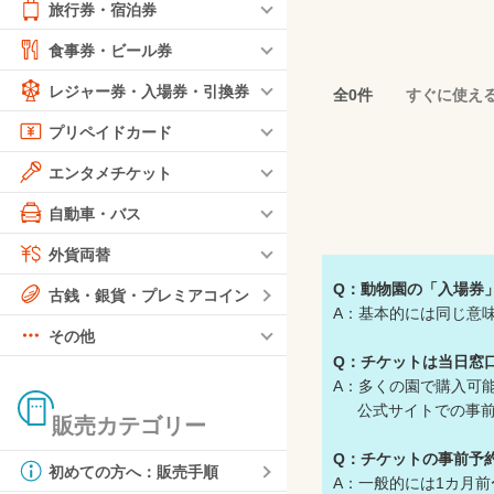
旅行券・宿泊券
食事券・ビール券
レジャー券・入場券・引換券
全0件
すぐに使え
プリペイドカード
エンタメチケット
自動車・バス
外貨両替
Q：動物園の「入場券
古銭・銀貨・プレミアコイン
A：基本的には同じ意
その他
Q：チケットは当日窓
A：多くの園で購入可
公式サイトでの事前
販売カテゴリー
Q：
チケットの事前予
初めての方へ：販売手順
A：一般的には1カ月