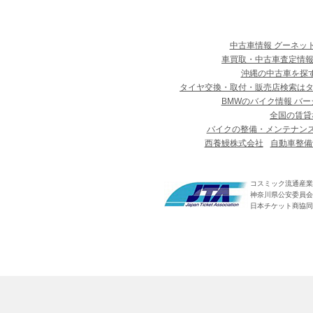
中古車情報 グーネッ
車買取・中古車査定情報
沖縄の中古車を探
タイヤ交換・取付・販売店検索は
BMWのバイク情報 バー
全国の賃貸
バイクの整備・メンテナン
西養鰻株式会社
自動車整備
コスミック流通産業
神奈川県公安委員会 第
日本チケット商協同