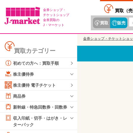
金券ショップ・
買取（
売
チケットショップ
金券買取の
買取
販売
J・マーケット
金券ショップ・チケットショッ
買取カテゴリー
初めての方へ：買取手順
株主優待券
株主優待 電子チケット
商品券
新幹線・特急回数券・回数券
収入印紙・切手・はがき・レ
ターパック