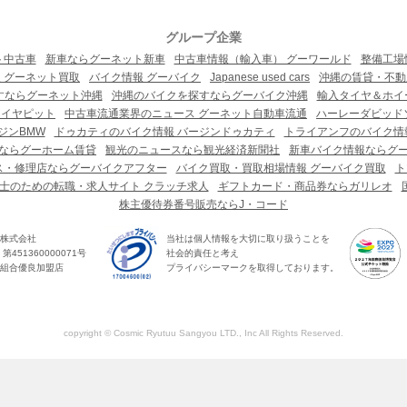
グループ企業
ト中古車
新車ならグーネット新車
中古車情報（輸入車） グーワールド
整備工場
 グーネット買取
バイク情報 グーバイク
Japanese used cars
沖縄の賃貸・不動
すならグーネット沖縄
沖縄のバイクを探すならグーバイク沖縄
輸入タイヤ＆ホイー
タイヤピット
中古車流通業界のニュース グーネット自動車流通
ハーレーダビッド
ジンBMW
ドゥカティのバイク情報 バージンドゥカティ
トライアンフのバイク情
ならグーホーム賃貸
観光のニュースなら観光経済新聞社
新車バイク情報ならグ
ス・修理店ならグーバイクアフター
バイク買取・買取相場情報 グーバイク買取
ト
士のための転職・求人サイト クラッチ求人
ギフトカード・商品券ならガリレオ
株主優待券番号販売ならJ・コード
株式会社
当社は個人情報を大切に取り扱うことを
451360000071号
社会的責任と考え
組合優良加盟店
プライバシーマークを取得しております。
copyright © Cosmic Ryutuu Sangyou LTD., Inc All Rights Reserved.