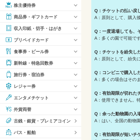
株主優待券
Q：チケットの払い戻
商品券・ギフトカード
A：原則として、購入
収入印紙・切手・はがき
Q：一度退場しても、
A：多くの園で可能で
プリペイドカード
食事券・ビール券
Q：チケットを紛失し
A：原則として、紛失
新幹線・特急回数券
Q：コンビニで購入し
旅行券・宿泊券
A：多くの場合はその
レジャー券
Q：有効期限が切れた
エンタメチケット
A：使用できません。
外貨両替
Q：余った動物園の入
A：はい、全国の動物
古銭・銀貨・プレミアコイン
バス・船舶
Q：有効期限が短いチ