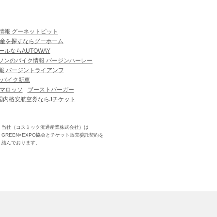
情報 グーネットピット
産を探すならグーホーム
ルならAUTOWAY
ソンのバイク情報 バージンハーレー
報 バージントライアンフ
ーバイク新車
マロッソ
ブーストバーガー
国内格安航空券ならJチケット
当社（コスミック流通産業株式会社）は
GREEN×EXPO協会とチケット販売委託契約を
結んでおります。