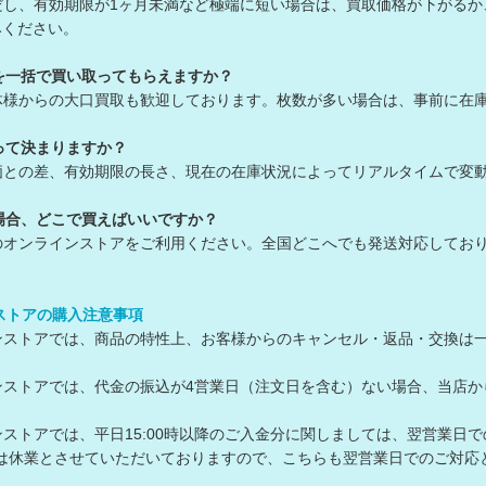
だし、有効期限が1ヶ月未満など極端に短い場合は、買取価格が下がる
ください。
を一括で買い取ってもらえますか？
体様からの大口買取も歓迎しております。枚数が多い場合は、事前に在
って決まりますか？
価との差、有効期限の長さ、現在の在庫状況によってリアルタイムで変
場合、どこで買えばいいですか？
のオンラインストアをご利用ください。全国どこへでも発送対応してお
ンストアの購入注意事項
ラインストアでは、商品の特性上、お客様からのキャンセル・返品・交換は
ラインストアでは、代金の振込が4営業日（注文日を含む）ない場合、当
ラインストアでは、平日15:00時以降のご入金分に関しましては、翌営業日
は休業とさせていただいておりますので、こちらも翌営業日でのご対