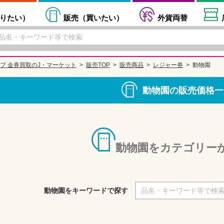
りたい
）
販売（
買いたい
）
外貨両替
プ 金券買取のJ・マーケット
販売TOP
販売商品
レジャー券
動物園
動物園の販売価格一
動物園をカテゴリー
動物園をキーワードで探す