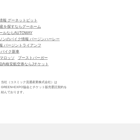
情報 グーネットピット
産を探すならグーホーム
ルならAUTOWAY
ソンのバイク情報 バージンハーレー
報 バージントライアンフ
ーバイク新車
マロッソ
ブーストバーガー
国内格安航空券ならJチケット
当社（コスミック流通産業株式会社）は
GREEN×EXPO協会とチケット販売委託契約を
結んでおります。