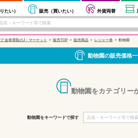
りたい
）
販売（
買いたい
）
外貨両替
プ 金券買取のJ・マーケット
販売TOP
販売商品
レジャー券
動物園
動物園の販売価格一
動物園をカテゴリー
動物園をキーワードで探す