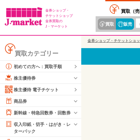
金券ショップ・
買取（
売
チケットショップ
金券買取の
買取
販売
J・マーケット
金券ショップ・チケットショッ
買取カテゴリー
初めての方へ：買取手順
株主優待券
株主優待 電子チケット
商品券
新幹線・特急回数券・回数券
収入印紙・切手・はがき・レ
ターパック