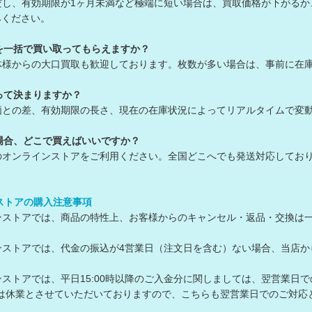
だし、有効期限が1ヶ月未満など極端に短い場合は、買取価格が下がる
ください。
を一括で買い取ってもらえますか？
体様からの大口買取も歓迎しております。枚数が多い場合は、事前に在
って決まりますか？
価との差、有効期限の長さ、現在の在庫状況によってリアルタイムで変
場合、どこで買えばいいですか？
のオンラインストアをご利用ください。全国どこへでも発送対応してお
ンストアの購入注意事項
ラインストアでは、商品の特性上、お客様からのキャンセル・返品・交換は
ラインストアでは、代金の振込が4営業日（注文日を含む）ない場合、当
ラインストアでは、平日15:00時以降のご入金分に関しましては、翌営業日
は休業とさせていただいておりますので、こちらも翌営業日でのご対