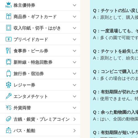
株主優待券
Q：チケットの払い戻
商品券・ギフトカード
A：原則として、購入
収入印紙・切手・はがき
Q：一度退場しても、
A：多くの園で可能で
プリペイドカード
食事券・ビール券
Q：チケットを紛失し
A：原則として、紛失
新幹線・特急回数券
Q：コンビニで購入し
旅行券・宿泊券
A：多くの場合はその
レジャー券
Q：有効期限が切れた
エンタメチケット
A：使用できません。
外貨両替
Q：余った動物園の入
A：はい、全国の動物
古銭・銀貨・プレミアコイン
バス・船舶
Q：有効期限が短いチ