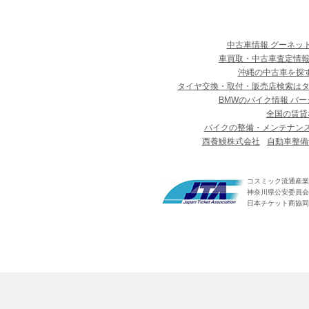
中古車情報 グーネッ
車買取・中古車査定情報
沖縄の中古車を探
タイヤ交換・取付・販売店検索は
BMWのバイク情報 バー
全国の賃貸
バイクの整備・メンテナン
西養鰻株式会社
自動車整備
コスミック流通産業
神奈川県公安委員会 第
日本チケット商協同