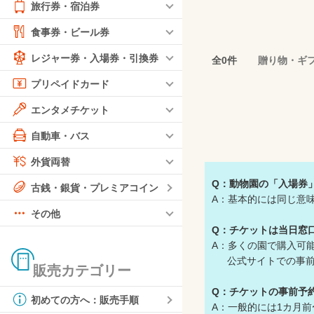
旅行券・宿泊券
食事券・ビール券
レジャー券・入場券・引換券
全0件
贈り物・ギ
プリペイドカード
エンタメチケット
自動車・バス
外貨両替
Q：動物園の「入場券
古銭・銀貨・プレミアコイン
A：基本的には同じ意
その他
Q：チケットは当日窓
A：多くの園で購入可
公式サイトでの事前
販売カテゴリー
Q：
チケットの事前予
初めての方へ：販売手順
A：一般的には1カ月