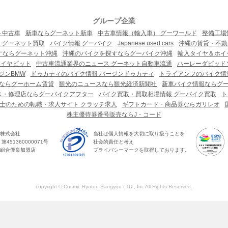
グループ企業
ト中古車
新車ならグーネット新車
中古車情報（輸入車） グーワールド
整備工場
 グーネット買取
バイク情報 グーバイク
Japanese used cars
沖縄の賃貸・不動
すならグーネット沖縄
沖縄のバイクを探すならグーバイク沖縄
輸入タイヤ＆ホイー
タイヤピット
中古車流通業界のニュース グーネット自動車流通
ハーレーダビッド
ジンBMW
ドゥカティのバイク情報 バージンドゥカティ
トライアンフのバイク情
ならグーホーム賃貸
観光のニュースなら観光経済新聞社
新車バイク情報ならグ
ス・修理店ならグーバイクアフター
バイク買取・買取相場情報 グーバイク買取
ト
士のための転職・求人サイト クラッチ求人
ギフトカード・商品券ならガリレオ
株主優待券番号販売ならJ・コード
株式会社
当社は個人情報を大切に取り扱うことを
451360000071号
社会的責任と考え
組合優良加盟店
プライバシーマークを取得しております。
copyright © Cosmic Ryutuu Sangyou LTD., Inc All Rights Reserved.