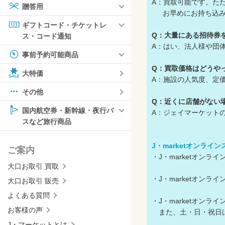
A：買取可能です。た
贈答用
お早めにお持ち込み
ギフトコード・チケットレ
Q：大量にある招待券
ス・コード通知
A：はい、法人様や団
事前予約可能商品
Q：買取価格はどうや
大特価
A：施設の人気度、定
その他
Q：近くに店舗がない
国内航空券・新幹線・夜行バ
A：ジェイマーケット
スなど旅行商品
J・marketオンライ
ご案内
・J・marketオン
大口お取引 買取
・J・marketオン
大口お取引 販売
よくある質問
・J・marketオン
お客様の声
また、土・日・祝日
J・マーケットとは