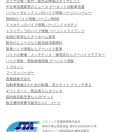
タイヤ交換・取付・販売店検索はタイヤピット
中古車流通業界のニュース グーネット自動車流通
ハーレーダビッドソンのバイク情報 バージンハーレー
BMWのバイク情報 バージンBMW
ドゥカティのバイク情報 バージンドゥカティ
トライアンフのバイク情報 バージントライアンフ
全国の賃貸ならグーホーム賃貸
観光のニュースなら観光経済新聞社
新車バイク情報ならグーバイク新車
バイクの整備・メンテナンス・修理店ならグーバイクアフター
バイク買取・買取相場情報 グーバイク買取
トマロッソ
ブーストバーガー
西養鰻株式会社
自動車整備士のための転職・求人サイト クラッチ求人
ギフトカード・商品券ならガリレオ
国内格安航空券ならJチケット
株主優待券番号販売ならJ・コード
コスミック流通産業株式会社
神奈川県公安委員会 第451360000071号
日本チケット商協同組合優良加盟店