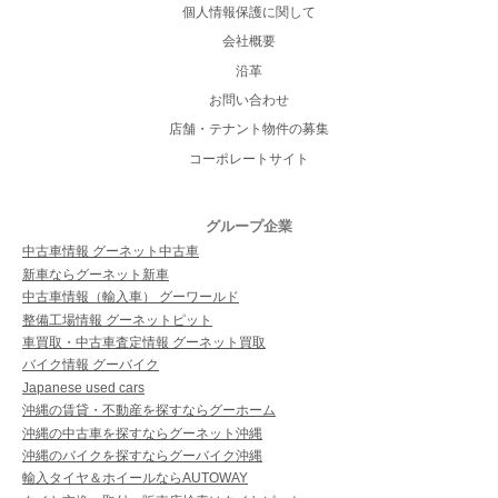
個人情報保護に関して
会社概要
沿革
お問い合わせ
店舗・テナント物件の募集
コーポレートサイト
グループ企業
中古車情報 グーネット中古車
新車ならグーネット新車
中古車情報（輸入車） グーワールド
整備工場情報 グーネットピット
車買取・中古車査定情報 グーネット買取
バイク情報 グーバイク
Japanese used cars
沖縄の賃貸・不動産を探すならグーホーム
沖縄の中古車を探すならグーネット沖縄
沖縄のバイクを探すならグーバイク沖縄
輸入タイヤ＆ホイールならAUTOWAY