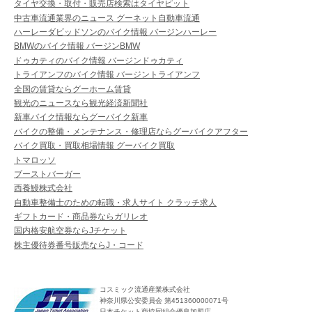
タイヤ交換・取付・販売店検索はタイヤピット
中古車流通業界のニュース グーネット自動車流通
ハーレーダビッドソンのバイク情報 バージンハーレー
BMWのバイク情報 バージンBMW
ドゥカティのバイク情報 バージンドゥカティ
トライアンフのバイク情報 バージントライアンフ
全国の賃貸ならグーホーム賃貸
観光のニュースなら観光経済新聞社
新車バイク情報ならグーバイク新車
バイクの整備・メンテナンス・修理店ならグーバイクアフター
バイク買取・買取相場情報 グーバイク買取
トマロッソ
ブーストバーガー
西養鰻株式会社
自動車整備士のための転職・求人サイト クラッチ求人
ギフトカード・商品券ならガリレオ
国内格安航空券ならJチケット
株主優待券番号販売ならJ・コード
コスミック流通産業株式会社
神奈川県公安委員会 第451360000071号
日本チケット商協同組合優良加盟店