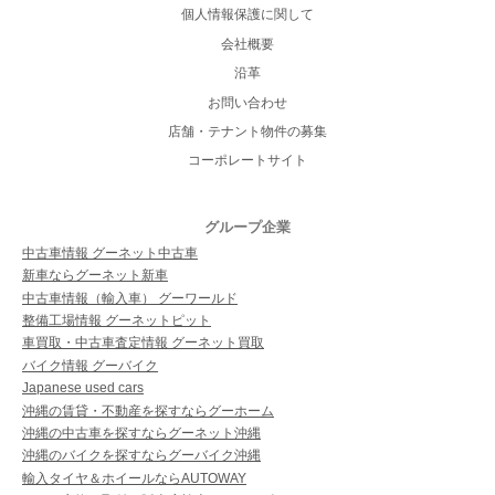
個人情報保護に関して
会社概要
沿革
お問い合わせ
店舗・テナント物件の募集
コーポレートサイト
グループ企業
中古車情報 グーネット中古車
新車ならグーネット新車
中古車情報（輸入車） グーワールド
整備工場情報 グーネットピット
車買取・中古車査定情報 グーネット買取
バイク情報 グーバイク
Japanese used cars
沖縄の賃貸・不動産を探すならグーホーム
沖縄の中古車を探すならグーネット沖縄
沖縄のバイクを探すならグーバイク沖縄
輸入タイヤ＆ホイールならAUTOWAY