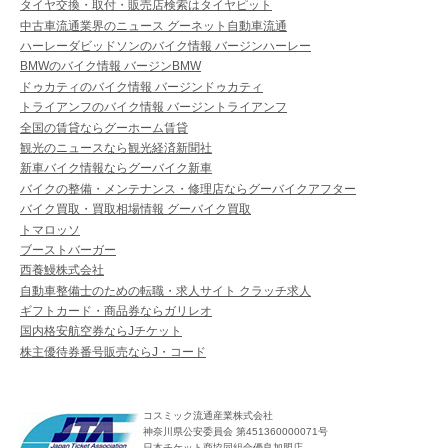
タイヤ交換・取付・販売店検索はタイヤピット
中古車流通業界のニュース グーネット自動車流通
ハーレーダビッドソンのバイク情報 バージンハーレー
BMWのバイク情報 バージンBMW
ドゥカティのバイク情報 バージンドゥカティ
トライアンフのバイク情報 バージントライアンフ
全国の賃貸ならグーホーム賃貸
観光のニュースなら観光経済新聞社
新車バイク情報ならグーバイク新車
バイクの整備・メンテナンス・修理店ならグーバイクアフター
バイク買取・買取相場情報 グーバイク買取
トマロッソ
ブーストバーガー
西養鰻株式会社
自動車整備士のための転職・求人サイト クラッチ求人
ギフトカード・商品券ならガリレオ
国内格安航空券ならJチケット
株主優待券番号販売ならJ・コード
コスミック流通産業株式会社
神奈川県公安委員会 第451360000071号
日本チケット商協同組合優良加盟店