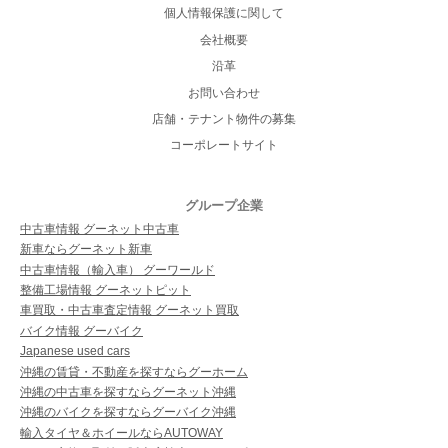
個人情報保護に関して
会社概要
沿革
お問い合わせ
店舗・テナント物件の募集
コーポレートサイト
グループ企業
中古車情報 グーネット中古車
新車ならグーネット新車
中古車情報（輸入車） グーワールド
整備工場情報 グーネットピット
車買取・中古車査定情報 グーネット買取
バイク情報 グーバイク
Japanese used cars
沖縄の賃貸・不動産を探すならグーホーム
沖縄の中古車を探すならグーネット沖縄
沖縄のバイクを探すならグーバイク沖縄
輸入タイヤ＆ホイールならAUTOWAY