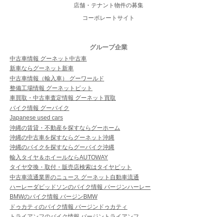
店舗・テナント物件の募集
コーポレートサイト
グループ企業
中古車情報 グーネット中古車
新車ならグーネット新車
中古車情報（輸入車） グーワールド
整備工場情報 グーネットピット
車買取・中古車査定情報 グーネット買取
バイク情報 グーバイク
Japanese used cars
沖縄の賃貸・不動産を探すならグーホーム
沖縄の中古車を探すならグーネット沖縄
沖縄のバイクを探すならグーバイク沖縄
輸入タイヤ＆ホイールならAUTOWAY
タイヤ交換・取付・販売店検索はタイヤピット
中古車流通業界のニュース グーネット自動車流通
ハーレーダビッドソンのバイク情報 バージンハーレー
BMWのバイク情報 バージンBMW
ドゥカティのバイク情報 バージンドゥカティ
トライアンフのバイク情報 バージントライアンフ