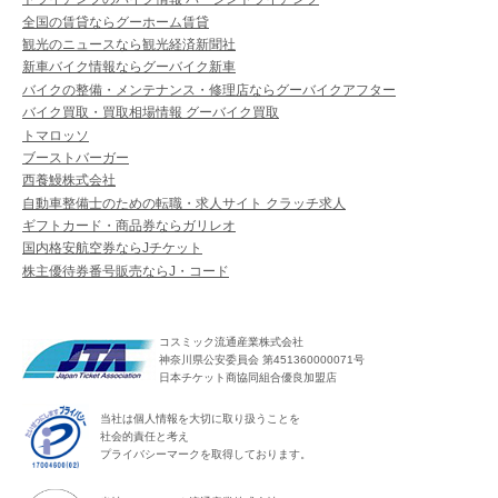
全国の賃貸ならグーホーム賃貸
観光のニュースなら観光経済新聞社
新車バイク情報ならグーバイク新車
バイクの整備・メンテナンス・修理店ならグーバイクアフター
バイク買取・買取相場情報 グーバイク買取
トマロッソ
ブーストバーガー
西養鰻株式会社
自動車整備士のための転職・求人サイト クラッチ求人
ギフトカード・商品券ならガリレオ
国内格安航空券ならJチケット
株主優待券番号販売ならJ・コード
コスミック流通産業株式会社
神奈川県公安委員会 第451360000071号
日本チケット商協同組合優良加盟店
当社は個人情報を大切に取り扱うことを
社会的責任と考え
プライバシーマークを取得しております。