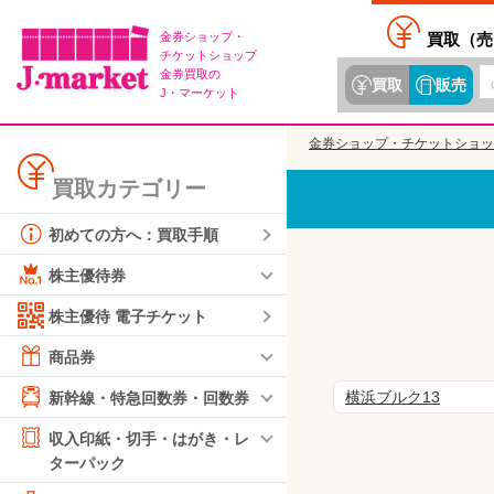
金券ショップ・
買取（
売
チケットショップ
金券買取の
買取
販売
J・マーケット
金券ショップ・チケットショッ
買取カテゴリー
初めての方へ：買取手順
株主優待券
株主優待 電子チケット
商品券
横浜ブルク13
新幹線・特急回数券・回数券
収入印紙・切手・はがき・レ
ターパック