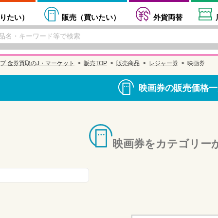
りたい
）
販売（
買いたい
）
外貨両替
プ 金券買取のJ・マーケット
販売TOP
販売商品
レジャー券
映画券
映画券の販売価格一
映画券をカテゴリー