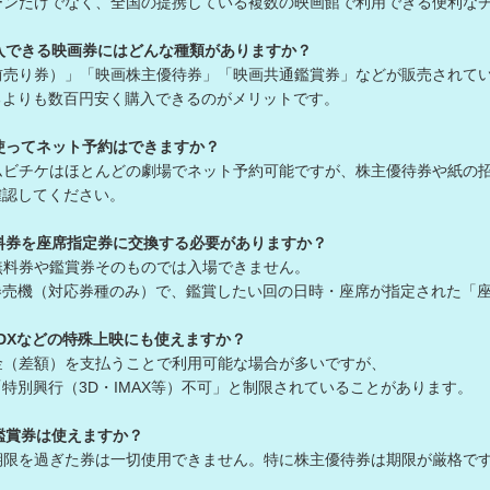
ーンだけでなく、全国の提携している複数の映画館で利用できる便利な
入できる映画券にはどんな種類がありますか？
前売り券）」「映画株主優待券」「映画共通鑑賞券」などが販売されて
よりも数百円安く購入できるのがメリットです。
使ってネット予約はできますか？
ムビチケはほとんどの劇場でネット予約可能ですが、株主優待券や紙の
認してください。
料券を座席指定券に交換する必要がありますか？
無料券や鑑賞券そのものでは入場できません。
機（対応券種のみ）で、鑑賞したい回の日時・座席が指定された「座
、4DXなどの特殊上映にも使えますか？
金（差額）を支払うことで利用可能な場合が多いですが、
別興行（3D・IMAX等）不可」と制限されていることがあります。
鑑賞券は使えますか？
期限を過ぎた券は一切使用できません。特に株主優待券は期限が厳格で