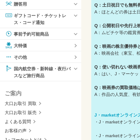
贈答用
Q：土日祝日でも無料
A：ほとんどの券は土
ギフトコード・チケットレ
ス・コード通知
Q：公開初日や先行上
A：ムビチケ等の鑑賞
事前予約可能商品
大特価
Q：映画の株主優待券
A：映画会社（東宝、
その他
Q：使い切れない映画
国内航空券・新幹線・夜行バ
A：はい、J・マーケ
スなど旅行商品
Q：映画券の買取価格
ご案内
A：作品の人気度、有
大口お取引 買取
大口お取引 販売
J・marketオンライ
よくある質問
・J・marketオン
お客様の声
・J・marketオン
J・マーケットとは