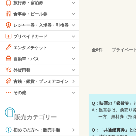
旅行券・宿泊券
食事券・ビール券
レジャー券・入場券・引換券
プリペイドカード
エンタメチケット
全0件
プライベー
自動車・バス
外貨両替
古銭・銀貨・プレミアコイン
その他
Q：映画の「鑑賞券」
A：鑑賞券は、前売り
販売カテゴリー
一方、無料券（招待券
Q：「共通鑑賞券」と
初めての方へ：販売手順