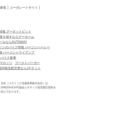
募集
コーポレートサイト
情報 グーネットピット
産を探すならグーホーム
ルならAUTOWAY
ソンのバイク情報 バージンハーレー
報 バージントライアンフ
ーバイク新車
マロッソ
ブーストバーガー
国内格安航空券ならJチケット
当社（コスミック流通産業株式会社）は
GREEN×EXPO協会とチケット販売委託契約を
結んでおります。