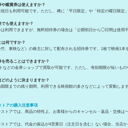
券や鑑賞券は使えますか？
日祝日も利用可能です。ただし、稀に「平日限定」や「特定の曜日限定
映でも使えますか？
券は利用できますが、無料招待券の場合は「公開初日から◯日間は使用
とは何ですか？
松竹、東映など）の株主に対して配布される招待券です。1枚で映画1本
券を売ることはできますか？
ットなどの金券ショップで買取が可能です。ただし、有効期限が短いも
はどのように決まりますか？
効期限までの残り期間、利用できる映画館の多さなどによって変動しま
ンストアの購入注意事項
ラインストアでは、商品の特性上、お客様からのキャンセル・返品・交換は
ラインストアでは、代金の振込が4営業日（注文日を含む）ない場合、当