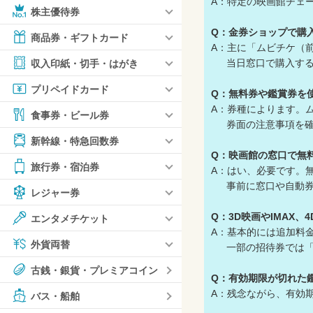
A：特定の映画館チェ
株主優待券
Q：金券ショップで購
商品券・ギフトカード
A：主に「ムビチケ（
当日窓口で購入する
収入印紙・切手・はがき
プリペイドカード
Q：無料券や鑑賞券を
A：券種によります。
食事券・ビール券
券面の注意事項を確
新幹線・特急回数券
Q：映画館の窓口で無
旅行券・宿泊券
A：はい、必要です。
事前に窓口や自動券売
レジャー券
Q：3D映画やIMAX
エンタメチケット
A：基本的には追加料
外貨両替
一部の招待券では「特
古銭・銀貨・プレミアコイン
Q：有効期限が切れた
A：残念ながら、有効
バス・船舶