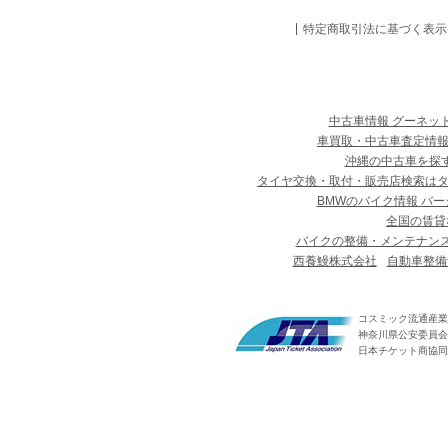
特定商取引法に基づく表示
中古車情報 グーネッ
車買取・中古車査定情報
沖縄の中古車を探
タイヤ交換・取付・販売店検索は
BMWのバイク情報 バー
全国の賃貸
バイクの整備・メンテナン
西養鰻株式会社
自動車整備
コスミック流通産業
神奈川県公安委員会 第
日本チケット商協同