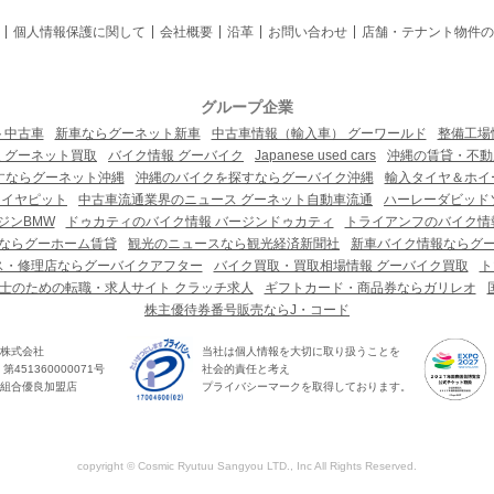
個人情報保護に関して
会社概要
沿革
お問い合わせ
店舗・テナント物件の
グループ企業
ト中古車
新車ならグーネット新車
中古車情報（輸入車） グーワールド
整備工場
 グーネット買取
バイク情報 グーバイク
Japanese used cars
沖縄の賃貸・不動
すならグーネット沖縄
沖縄のバイクを探すならグーバイク沖縄
輸入タイヤ＆ホイー
タイヤピット
中古車流通業界のニュース グーネット自動車流通
ハーレーダビッド
ジンBMW
ドゥカティのバイク情報 バージンドゥカティ
トライアンフのバイク情
ならグーホーム賃貸
観光のニュースなら観光経済新聞社
新車バイク情報ならグ
ス・修理店ならグーバイクアフター
バイク買取・買取相場情報 グーバイク買取
ト
士のための転職・求人サイト クラッチ求人
ギフトカード・商品券ならガリレオ
株主優待券番号販売ならJ・コード
株式会社
当社は個人情報を大切に取り扱うことを
451360000071号
社会的責任と考え
組合優良加盟店
プライバシーマークを取得しております。
copyright © Cosmic Ryutuu Sangyou LTD., Inc All Rights Reserved.