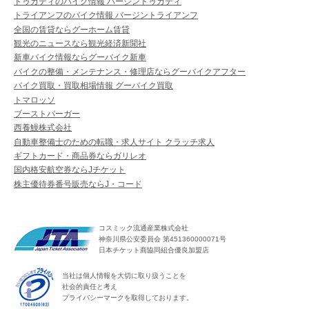
ドゥカティのバイク情報 バージンドゥカティ
トライアンフのバイク情報 バージントライアンフ
全国の賃貸ならグーホーム賃貸
観光のニュースなら観光経済新聞社
新車バイク情報ならグーバイク新車
バイクの整備・メンテナンス・修理店ならグーバイクアフター
バイク買取・買取相場情報 グーバイク買取
トマロッソ
ブーストバーガー
西養鰻株式会社
自動車整備士のための転職・求人サイト クラッチ求人
ギフトカード・商品券ならガリレオ
国内格安航空券ならJチケット
株主優待券番号販売ならJ・コード
コスミック流通産業株式会社
神奈川県公安委員会 第451360000071号
日本チケット商協同組合優良加盟店
当社は個人情報を大切に取り扱うことを
社会的責任と考え
プライバシーマークを取得しております。