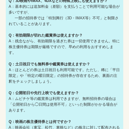
Q：3D映画やIMAX、4DXなどの特殊上映にも使えますか？
A：基本的には追加料金（差額）を支払うことで利用可能な場合が
多いですが、
一部の招待券では「特別興行（3D・IMAX等）不可」と制限さ
れていることがあります。
Q：有効期限が切れた鑑賞券は使えますか？
A：残念ながら、有効期限を過ぎた券は一切使用できません。特に
株主優待券は期限が厳格ですので、早めの利用をおすすめしま
す。
Q：土日祝日でも無料券や鑑賞券は使えますか？
A：ほとんどの券は土日祝日も利用可能です。ただし、稀に「平日
限定」や「特定の曜日限定」の招待券が存在するため、裏面の注
釈をチェックしましょう。
Q：公開初日や先行上映でも使えますか？
A：ムビチケ等の鑑賞券は利用できますが、無料招待券の場合は
「公開初日から◯日間は使用不可」といった制限がかかる場合が
あります。
Q：映画の株主優待券とは何ですか？
A：映画会社（東宝、松竹、東映など）の株主に対して配布される