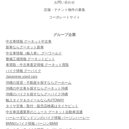
お問い合わせ
店舗・テナント物件の募集
コーポレートサイト
グループ企業
中古車情報 グーネット中古車
新車ならグーネット新車
中古車情報（輸入車） グーワールド
整備工場情報 グーネットピット
車買取・中古車査定情報 グーネット買取
バイク情報 グーバイク
Japanese used cars
沖縄の賃貸・不動産を探すならグーホーム
沖縄の中古車を探すならグーネット沖縄
沖縄のバイクを探すならグーバイク沖縄
輸入タイヤ＆ホイールならAUTOWAY
タイヤ交換・取付・販売店検索はタイヤピット
中古車流通業界のニュース グーネット自動車流通
ハーレーダビッドソンのバイク情報 バージンハーレー
BMWのバイク情報 バージンBMW