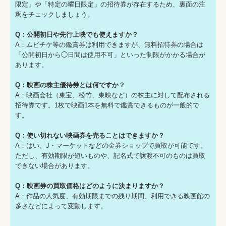
限定」や「特定の曜日限定」の招待券が存在するため、裏面の注
釈をチェックしましょう。
Q：公開初日や先行上映でも使えますか？
A：ムビチケ等の鑑賞券は利用できますが、無料招待券の場合は
「公開初日から◯日間は使用不可」といった制限がかかる場合が
あります。
Q：映画の株主優待券とは何ですか？
A：映画会社（東宝、松竹、東映など）の株主に対して配布される
招待券です。1枚で映画1本を無料で鑑賞できるものが一般的で
す。
Q：使い切れない映画券を売ることはできますか？
A：はい、J・マーケットなどの金券ショップで買取が可能です。
ただし、有効期限が短いものや、記名式で譲渡不可のものは買取
できない場合があります。
Q：映画券の買取価格はどのように決まりますか？
A：作品の人気度、有効期限までの残り期間、利用できる映画館の
多さなどによって変動します。