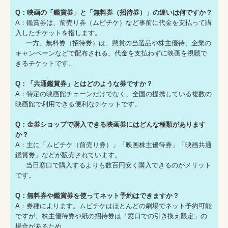
Q：映画の「鑑賞券」と「無料券（招待券）」の違いは何ですか？
A：鑑賞券は、前売り券（ムビチケ）など事前に代金を支払って購
入したチケットを指します。
一方、無料券（招待券）は、懸賞の当選品や株主優待、企業の
キャンペーンなどで配布される、代金を支払わずに映画を視聴で
きるチケットです。
Q：「共通鑑賞券」とはどのような券ですか？
A：特定の映画館チェーンだけでなく、全国の提携している複数の
映画館で利用できる便利なチケットです。
Q：金券ショップで購入できる映画券にはどんな種類があります
か？
A：主に「ムビチケ（前売り券）」「映画株主優待券」「映画共通
鑑賞券」などが販売されています。
当日窓口で購入するよりも数百円安く購入できるのがメリット
です。
Q：無料券や鑑賞券を使ってネット予約はできますか？
A：券種によります。ムビチケはほとんどの劇場でネット予約可能
ですが、株主優待券や紙の招待券は「窓口での引き換え限定」の
場合があるため、