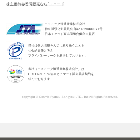
株主優待券番号販売ならJ・コード
コスミック流通産業株式会社
神奈川県公安委員会 第451360000071号
日本チケット商協同組合優良加盟店
当社は個人情報を大切に取り扱うことを
社会的責任と考え
プライバシーマークを取得しております。
当社（コスミック流通産業株式会社）は
GREEN×EXPO協会とチケット販売委託契約を
結んでおります。
copyright © Cosmic Ryutuu Sangyou LTD., Inc All Rights Reserved.