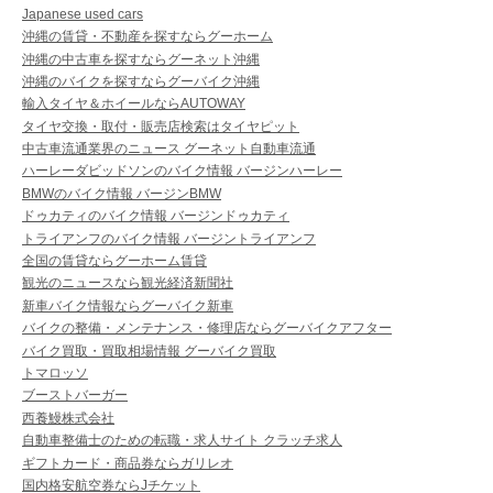
Japanese used cars
沖縄の賃貸・不動産を探すならグーホーム
沖縄の中古車を探すならグーネット沖縄
沖縄のバイクを探すならグーバイク沖縄
輸入タイヤ＆ホイールならAUTOWAY
タイヤ交換・取付・販売店検索はタイヤピット
中古車流通業界のニュース グーネット自動車流通
ハーレーダビッドソンのバイク情報 バージンハーレー
BMWのバイク情報 バージンBMW
ドゥカティのバイク情報 バージンドゥカティ
トライアンフのバイク情報 バージントライアンフ
全国の賃貸ならグーホーム賃貸
観光のニュースなら観光経済新聞社
新車バイク情報ならグーバイク新車
バイクの整備・メンテナンス・修理店ならグーバイクアフター
バイク買取・買取相場情報 グーバイク買取
トマロッソ
ブーストバーガー
西養鰻株式会社
自動車整備士のための転職・求人サイト クラッチ求人
ギフトカード・商品券ならガリレオ
国内格安航空券ならJチケット