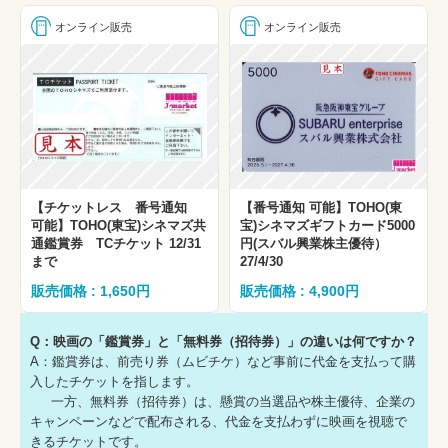
オンライン販売
オンライン販売
【チケットレス 番号通知
【番号通知 可能】TOHO(東
可能】TOHO(東宝)シネマズ共
宝)シネマズギフトカード5000
通鑑賞券 TCチケット 12/31
円(スバル興業株主優待）
まで
27/4/30
販売価格 : 1,650円
販売価格 : 4,900円
Q：映画の「鑑賞券」と「無料券（招待券）」の違いは何ですか？
A：鑑賞券は、前売り券（ムビチケ）など事前に代金を支払って購
入したチケットを指します。
一方、無料券（招待券）は、懸賞の当選品や株主優待、企業の
キャンペーンなどで配布される、代金を支払わずに映画を視聴で
きるチケットです。