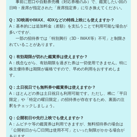
事前に窓口や自動券売機（対応券種のみ）で、鑑賞したい回の
日時・座席が指定された「座席指定券」に引き換えてください。
Q：3D映画やIMAX、4DXなどの特殊上映にも使えますか？
A：基本的には追加料金（差額）を支払うことで利用可能な場合が
多いですが、
一部の招待券では「特別興行（3D・IMAX等）不可」と制限さ
れていることがあります。
Q：有効期限が切れた鑑賞券は使えますか？
A：残念ながら、有効期限を過ぎた券は一切使用できません。特に
株主優待券は期限が厳格ですので、早めの利用をおすすめしま
す。
Q：土日祝日でも無料券や鑑賞券は使えますか？
A：ほとんどの券は土日祝日も利用可能です。ただし、稀に「平日
限定」や「特定の曜日限定」の招待券が存在するため、裏面の注
釈をチェックしましょう。
Q：公開初日や先行上映でも使えますか？
A：ムビチケ等の鑑賞券は利用できますが、無料招待券の場合は
「公開初日から◯日間は使用不可」といった制限がかかる場合が
あります。