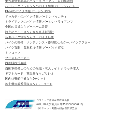
中古車流通業界のニュース グーネット自動車流通
ハーレーダビッドソンのバイク情報 バージンハーレー
BMWのバイク情報 バージンBMW
ドゥカティのバイク情報 バージンドゥカティ
トライアンフのバイク情報 バージントライアンフ
全国の賃貸ならグーホーム賃貸
観光のニュースなら観光経済新聞社
新車バイク情報ならグーバイク新車
バイクの整備・メンテナンス・修理店ならグーバイクアフター
バイク買取・買取相場情報 グーバイク買取
トマロッソ
ブーストバーガー
西養鰻株式会社
自動車整備士のための転職・求人サイト クラッチ求人
ギフトカード・商品券ならガリレオ
国内格安航空券ならJチケット
株主優待券番号販売ならJ・コード
コスミック流通産業株式会社
神奈川県公安委員会 第451360000071号
日本チケット商協同組合優良加盟店