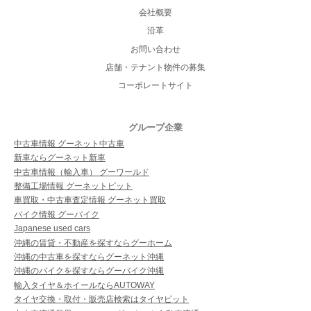
会社概要
沿革
お問い合わせ
店舗・テナント物件の募集
コーポレートサイト
グループ企業
中古車情報 グーネット中古車
新車ならグーネット新車
中古車情報（輸入車） グーワールド
整備工場情報 グーネットピット
車買取・中古車査定情報 グーネット買取
バイク情報 グーバイク
Japanese used cars
沖縄の賃貸・不動産を探すならグーホーム
沖縄の中古車を探すならグーネット沖縄
沖縄のバイクを探すならグーバイク沖縄
輸入タイヤ＆ホイールならAUTOWAY
タイヤ交換・取付・販売店検索はタイヤピット