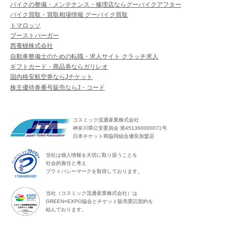
バイクの整備・メンテナンス・修理店ならグーバイクアフター
バイク買取・買取相場情報 グーバイク買取
トマロッソ
ブーストバーガー
西養鰻株式会社
自動車整備士のための転職・求人サイト クラッチ求人
ギフトカード・商品券ならガリレオ
国内格安航空券ならJチケット
株主優待券番号販売ならJ・コード
コスミック流通産業株式会社
神奈川県公安委員会 第451360000071号
日本チケット商協同組合優良加盟店
当社は個人情報を大切に取り扱うことを
社会的責任と考え
プライバシーマークを取得しております。
当社（コスミック流通産業株式会社）は
GREEN×EXPO協会とチケット販売委託契約を
結んでおります。