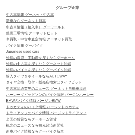
グループ企業
中古車情報 グーネット中古車
新車ならグーネット新車
中古車情報（輸入車） グーワールド
整備工場情報 グーネットピット
車買取・中古車査定情報 グーネット買取
バイク情報 グーバイク
Japanese used cars
沖縄の賃貸・不動産を探すならグーホーム
沖縄の中古車を探すならグーネット沖縄
沖縄のバイクを探すならグーバイク沖縄
輸入タイヤ＆ホイールならAUTOWAY
タイヤ交換・取付・販売店検索はタイヤピット
中古車流通業界のニュース グーネット自動車流通
ハーレーダビッドソンのバイク情報 バージンハーレー
BMWのバイク情報 バージンBMW
ドゥカティのバイク情報 バージンドゥカティ
トライアンフのバイク情報 バージントライアンフ
全国の賃貸ならグーホーム賃貸
観光のニュースなら観光経済新聞社
新車バイク情報ならグーバイク新車