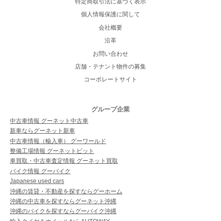
特定商取引法に基づく表示
個人情報保護に関して
会社概要
沿革
お問い合わせ
店舗・テナント物件の募集
コーポレートサイト
グループ企業
中古車情報 グーネット中古車
新車ならグーネット新車
中古車情報（輸入車） グーワールド
整備工場情報 グーネットピット
車買取・中古車査定情報 グーネット買取
バイク情報 グーバイク
Japanese used cars
沖縄の賃貸・不動産を探すならグーホーム
沖縄の中古車を探すならグーネット沖縄
沖縄のバイクを探すならグーバイク沖縄