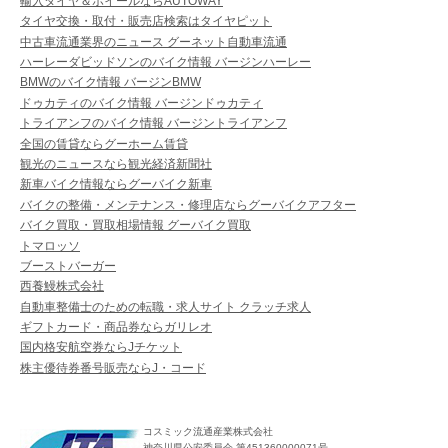
輸入タイヤ＆ホイールならAUTOWAY
タイヤ交換・取付・販売店検索はタイヤピット
中古車流通業界のニュース グーネット自動車流通
ハーレーダビッドソンのバイク情報 バージンハーレー
BMWのバイク情報 バージンBMW
ドゥカティのバイク情報 バージンドゥカティ
トライアンフのバイク情報 バージントライアンフ
全国の賃貸ならグーホーム賃貸
観光のニュースなら観光経済新聞社
新車バイク情報ならグーバイク新車
バイクの整備・メンテナンス・修理店ならグーバイクアフター
バイク買取・買取相場情報 グーバイク買取
トマロッソ
ブーストバーガー
西養鰻株式会社
自動車整備士のための転職・求人サイト クラッチ求人
ギフトカード・商品券ならガリレオ
国内格安航空券ならJチケット
株主優待券番号販売ならJ・コード
コスミック流通産業株式会社
神奈川県公安委員会 第451360000071号