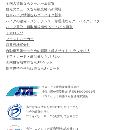
全国の賃貸ならグーホーム賃貸
観光のニュースなら観光経済新聞社
新車バイク情報ならグーバイク新車
バイクの整備・メンテナンス・修理店ならグーバイクアフター
バイク買取・買取相場情報 グーバイク買取
トマロッソ
ブーストバーガー
西養鰻株式会社
自動車整備士のための転職・求人サイト クラッチ求人
ギフトカード・商品券ならガリレオ
国内格安航空券ならJチケット
株主優待券番号販売ならJ・コード
コスミック流通産業株式会社
神奈川県公安委員会 第451360000071号
日本チケット商協同組合優良加盟店
当社は個人情報を大切に取り扱うことを
社会的責任と考え
プライバシーマークを取得しております。
当社（コスミック流通産業株式会社）は