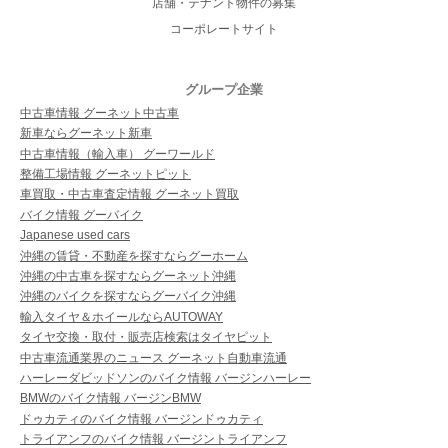
店舗・テナント物件の募集
コーポレートサイト
グループ企業
中古車情報 グーネット中古車
新車ならグーネット新車
中古車情報（輸入車） グーワールド
整備工場情報 グーネットピット
車買取・中古車査定情報 グーネット買取
バイク情報 グーバイク
Japanese used cars
沖縄の賃貸・不動産を探すならグーホーム
沖縄の中古車を探すならグーネット沖縄
沖縄のバイクを探すならグーバイク沖縄
輸入タイヤ＆ホイールならAUTOWAY
タイヤ交換・取付・販売店検索はタイヤピット
中古車流通業界のニュース グーネット自動車流通
ハーレーダビッドソンのバイク情報 バージンハーレー
BMWのバイク情報 バージンBMW
ドゥカティのバイク情報 バージンドゥカティ
トライアンフのバイク情報 バージントライアンフ