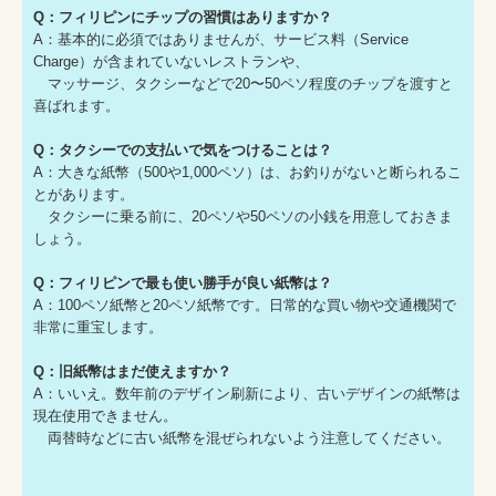
Q：フィリピンにチップの習慣はありますか？
A：基本的に必須ではありませんが、サービス料（Service
Charge）が含まれていないレストランや、
マッサージ、タクシーなどで20〜50ペソ程度のチップを渡すと
喜ばれます。
Q：タクシーでの支払いで気をつけることは？
A：大きな紙幣（500や1,000ペソ）は、お釣りがないと断られるこ
とがあります。
タクシーに乗る前に、20ペソや50ペソの小銭を用意しておきま
しょう。
Q：フィリピンで最も使い勝手が良い紙幣は？
A：100ペソ紙幣と20ペソ紙幣です。日常的な買い物や交通機関で
非常に重宝します。
Q：旧紙幣はまだ使えますか？
A：いいえ。数年前のデザイン刷新により、古いデザインの紙幣は
現在使用できません。
両替時などに古い紙幣を混ぜられないよう注意してください。