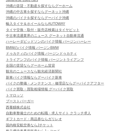
沖縄の賃貸・不動産を探すならグーホーム
沖縄の中古車を探すならグーネット沖縄
沖縄のバイクを探すならグーバイク沖縄
輸入タイヤ＆ホイールならAUTOWAY
タイヤ交換・取付・販売店検索はタイヤピット
中古車流通業界のニュース グーネット自動車流通
ハーレーダビッドソンのバイク情報 バージンハーレー
BMWのバイク情報 バージンBMW
ドゥカティのバイク情報 バージンドゥカティ
トライアンフのバイク情報 バージントライアンフ
全国の賃貸ならグーホーム賃貸
観光のニュースなら観光経済新聞社
新車バイク情報ならグーバイク新車
バイクの整備・メンテナンス・修理店ならグーバイクアフター
バイク買取・買取相場情報 グーバイク買取
トマロッソ
ブーストバーガー
西養鰻株式会社
自動車整備士のための転職・求人サイト クラッチ求人
ギフトカード・商品券ならガリレオ
国内格安航空券ならJチケット