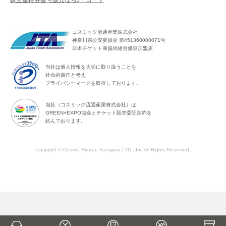
株主優待券番号販売ならJ・コード
コスミック流通産業株式会社
神奈川県公安委員会 第451360000071号
日本チケット商協同組合優良加盟店
当社は個人情報を大切に取り扱うことを
社会的責任と考え
プライバシーマークを取得しております。
当社（コスミック流通産業株式会社）は
GREEN×EXPO協会とチケット販売委託契約を
結んでおります。
copyright © Cosmic Ryutuu Sangyou LTD., Inc All Rights Reserved.