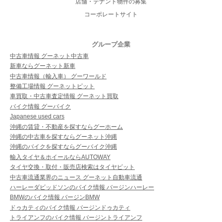
店舗・テナント物件の募集
コーポレートサイト
グループ企業
中古車情報 グーネット中古車
新車ならグーネット新車
中古車情報（輸入車） グーワールド
整備工場情報 グーネットピット
車買取・中古車査定情報 グーネット買取
バイク情報 グーバイク
Japanese used cars
沖縄の賃貸・不動産を探すならグーホーム
沖縄の中古車を探すならグーネット沖縄
沖縄のバイクを探すならグーバイク沖縄
輸入タイヤ＆ホイールならAUTOWAY
タイヤ交換・取付・販売店検索はタイヤピット
中古車流通業界のニュース グーネット自動車流通
ハーレーダビッドソンのバイク情報 バージンハーレー
BMWのバイク情報 バージンBMW
ドゥカティのバイク情報 バージンドゥカティ
トライアンフのバイク情報 バージントライアンフ