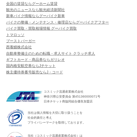
全国の賃貸ならグーホーム賃貸
観光のニュースなら観光経済新聞社
新車バイク情報ならグーバイク新車
バイクの整備・メンテナンス・修理店ならグーバイクアフター
バイク買取・買取相場情報 グーバイク買取
トマロッソ
ブーストバーガー
西養鰻株式会社
自動車整備士のための転職・求人サイト クラッチ求人
ギフトカード・商品券ならガリレオ
国内格安航空券ならJチケット
株主優待券番号販売ならJ・コード
コスミック流通産業株式会社
神奈川県公安委員会 第451360000071号
日本チケット商協同組合優良加盟店
当社は個人情報を大切に取り扱うことを
社会的責任と考え
プライバシーマークを取得しております。
当社（コスミック流通産業株式会社）は