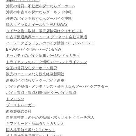
沖縄の賃貸・不動産を探すならグーホーム
沖縄の中古車を探すならグーネット沖縄
沖縄のバイクを探すならグーバイク沖縄
輸入タイヤ＆ホイールならAUTOWAY
タイヤ交換・取付・販売店検索はタイヤピット
中古車流通業界のニュース グーネット自動車流通
ハーレーダビッドソンのバイク情報 バージンハーレー
BMWのバイク情報 バージンBMW
ドゥカティのバイク情報 バージンドゥカティ
トライアンフのバイク情報 バージントライアンフ
全国の賃貸ならグーホーム賃貸
観光のニュースなら観光経済新聞社
新車バイク情報ならグーバイク新車
バイクの整備・メンテナンス・修理店ならグーバイクアフター
バイク買取・買取相場情報 グーバイク買取
トマロッソ
ブーストバーガー
西養鰻株式会社
自動車整備士のための転職・求人サイト クラッチ求人
ギフトカード・商品券ならガリレオ
国内格安航空券ならJチケット