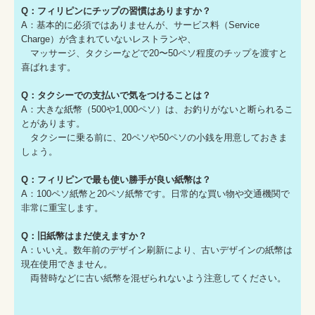
Q：フィリピンにチップの習慣はありますか？
A：基本的に必須ではありませんが、サービス料（Service
Charge）が含まれていないレストランや、
マッサージ、タクシーなどで20〜50ペソ程度のチップを渡すと
喜ばれます。
Q：タクシーでの支払いで気をつけることは？
A：大きな紙幣（500や1,000ペソ）は、お釣りがないと断られるこ
とがあります。
タクシーに乗る前に、20ペソや50ペソの小銭を用意しておきま
しょう。
Q：フィリピンで最も使い勝手が良い紙幣は？
A：100ペソ紙幣と20ペソ紙幣です。日常的な買い物や交通機関で
非常に重宝します。
Q：旧紙幣はまだ使えますか？
A：いいえ。数年前のデザイン刷新により、古いデザインの紙幣は
現在使用できません。
両替時などに古い紙幣を混ぜられないよう注意してください。