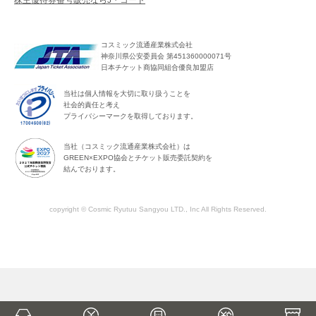
株主優待券番号販売ならJ・コード
コスミック流通産業株式会社
神奈川県公安委員会 第451360000071号
日本チケット商協同組合優良加盟店
当社は個人情報を大切に取り扱うことを
社会的責任と考え
プライバシーマークを取得しております。
当社（コスミック流通産業株式会社）は
GREEN×EXPO協会とチケット販売委託契約を
結んでおります。
copyright © Cosmic Ryutuu Sangyou LTD., Inc All Rights Reserved.