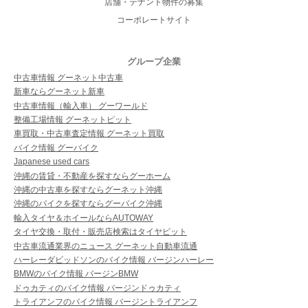
店舗・テナント物件の募集
コーポレートサイト
グループ企業
中古車情報 グーネット中古車
新車ならグーネット新車
中古車情報（輸入車） グーワールド
整備工場情報 グーネットピット
車買取・中古車査定情報 グーネット買取
バイク情報 グーバイク
Japanese used cars
沖縄の賃貸・不動産を探すならグーホーム
沖縄の中古車を探すならグーネット沖縄
沖縄のバイクを探すならグーバイク沖縄
輸入タイヤ＆ホイールならAUTOWAY
タイヤ交換・取付・販売店検索はタイヤピット
中古車流通業界のニュース グーネット自動車流通
ハーレーダビッドソンのバイク情報 バージンハーレー
BMWのバイク情報 バージンBMW
ドゥカティのバイク情報 バージンドゥカティ
トライアンフのバイク情報 バージントライアンフ