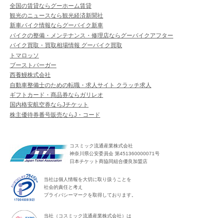
全国の賃貸ならグーホーム賃貸
観光のニュースなら観光経済新聞社
新車バイク情報ならグーバイク新車
バイクの整備・メンテナンス・修理店ならグーバイクアフター
バイク買取・買取相場情報 グーバイク買取
トマロッソ
ブーストバーガー
西養鰻株式会社
自動車整備士のための転職・求人サイト クラッチ求人
ギフトカード・商品券ならガリレオ
国内格安航空券ならJチケット
株主優待券番号販売ならJ・コード
コスミック流通産業株式会社
神奈川県公安委員会 第451360000071号
日本チケット商協同組合優良加盟店
当社は個人情報を大切に取り扱うことを
社会的責任と考え
プライバシーマークを取得しております。
当社（コスミック流通産業株式会社）は