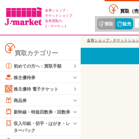
金券ショップ・
買取（
売
チケットショップ
金券買取の
買取
販売
J・マーケット
金券ショップ・チケットショッ
買取カテゴリー
初めての方へ：買取手順
株主優待券
株主優待 電子チケット
商品券
新幹線・特急回数券・回数券
収入印紙・切手・はがき・レ
ターパック