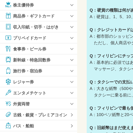
株主優待券
Q：硬貨の種類は何が
商品券・ギフトカード
A：硬貨は、1、5、1
収入印紙・切手・はがき
Q：クレジットカード
A：都市部のショッピ
プリペイドカード
ただし、個人商店やタ
食事券・ビール券
Q：フィリピンにチッ
新幹線・特急回数券
A：基本的に必須ではあり
マッサージ、タクシー
旅行券・宿泊券
Q：タクシーでの支払
レジャー券
A：大きな紙幣（500
エンタメチケット
タクシーに乗る前に、
外貨両替
Q：フィリピンで最も
A：100ペソ紙幣と2
古銭・銀貨・プレミアコイン
バス・船舶
Q：旧紙幣はまだ使え