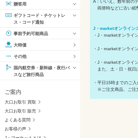
A：いいえ。数年前の
贈答用
両替時などに古い紙幣
ギフトコード・チケットレ
ス・コード通知
J・marketオンライ
事前予約可能商品
・J・marketオン
大特価
・J・marketオン
その他
・J・marketオン
国内航空券・新幹線・夜行バ
また、土・日・祝日
スなど旅行商品
・平日15時までのご
※ご注文商品、ご注文
ご案内
大口お取引 買取
大口お取引 販売
よくある質問
お客様の声
J・マーケットとは