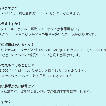
ありますか？
0、20ペソと、補助通貨の1、5、25センタボがあります。
は使えますか？
ングモール、ホテル、高級レストランでは利用可能です。
クシー、屋台では現金のみの場合が多いため、現金は必須です。
プの習慣はありますか？
ませんが、サービス料（Service Charge）が含まれていないレスト
などで20〜50ペソ程度のチップを渡すと喜ばれます。
いで気をつけることは？
や1,000ペソ）は、お釣りがないと断られることがあります。
20ペソや50ペソの小銭を用意しておきましょう。
使い勝手が良い紙幣は？
0ペソ紙幣です。日常的な買い物や交通機関で非常に重宝します。
ますか？