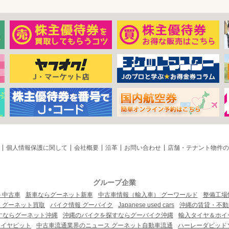
個人情報保護に関して
会社概要
沿革
お問い合わせ
店舗・テナント物件の
グループ企業
ト中古車
新車ならグーネット新車
中古車情報（輸入車） グーワールド
整備工場
 グーネット買取
バイク情報 グーバイク
Japanese used cars
沖縄の賃貸・不動
すならグーネット沖縄
沖縄のバイクを探すならグーバイク沖縄
輸入タイヤ＆ホイー
タイヤピット
中古車流通業界のニュース グーネット自動車流通
ハーレーダビッド