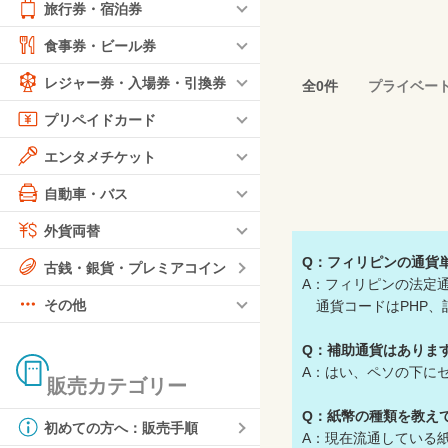
旅行券・宿泊券
食事券・ビール券
レジャー券・入場券・引換券
全0件
プライベー
プリペイドカード
エンタメチケット
自動車・バス
外貨両替
Q：フィリピンの通貨
古銭・銀貨・プレミアコイン
A：フィリピンの法定通貨は
その他
通貨コードはPHP、
Q：補助通貨はありま
A：はい、ペソの下にセ
販売カテゴリー
Q：紙幣の種類を教え
初めての方へ：販売手順
A：現在流通している紙幣