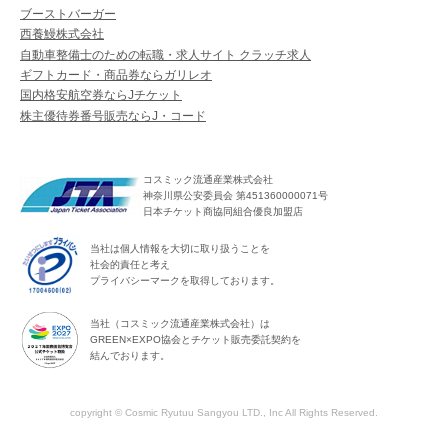
ブーストバーガー
西養鰻株式会社
自動車整備士のための転職・求人サイト クラッチ求人
ギフトカード・商品券ならガリレオ
国内格安航空券ならJチケット
株主優待券番号販売ならJ・コード
コスミック流通産業株式会社
神奈川県公安委員会 第451360000071号
日本チケット商協同組合優良加盟店
当社は個人情報を大切に取り扱うことを
社会的責任と考え
プライバシーマークを取得しております。
当社（コスミック流通産業株式会社）は
GREEN×EXPO協会とチケット販売委託契約を
結んでおります。
copyright © Cosmic Ryutuu Sangyou LTD., Inc All Rights Reserved.