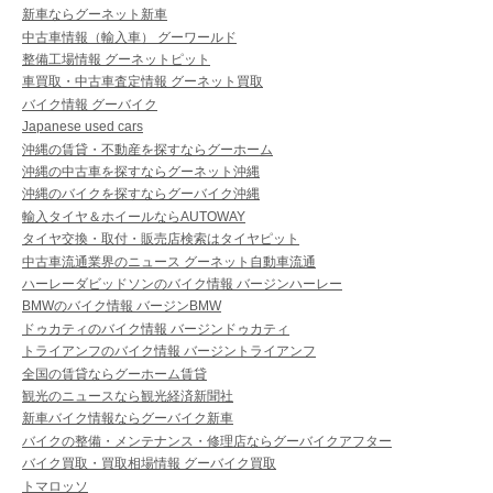
新車ならグーネット新車
中古車情報（輸入車） グーワールド
整備工場情報 グーネットピット
車買取・中古車査定情報 グーネット買取
バイク情報 グーバイク
Japanese used cars
沖縄の賃貸・不動産を探すならグーホーム
沖縄の中古車を探すならグーネット沖縄
沖縄のバイクを探すならグーバイク沖縄
輸入タイヤ＆ホイールならAUTOWAY
タイヤ交換・取付・販売店検索はタイヤピット
中古車流通業界のニュース グーネット自動車流通
ハーレーダビッドソンのバイク情報 バージンハーレー
BMWのバイク情報 バージンBMW
ドゥカティのバイク情報 バージンドゥカティ
トライアンフのバイク情報 バージントライアンフ
全国の賃貸ならグーホーム賃貸
観光のニュースなら観光経済新聞社
新車バイク情報ならグーバイク新車
バイクの整備・メンテナンス・修理店ならグーバイクアフター
バイク買取・買取相場情報 グーバイク買取
トマロッソ