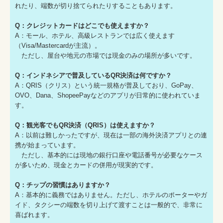
れたり、端数が切り捨てられたりすることもあります。
Q：クレジットカードはどこでも使えますか？
A：モール、ホテル、高級レストランでは広く使えます
（Visa/Mastercardが主流）。
ただし、屋台や地元の市場では現金のみの場所が多いです。
Q：インドネシアで普及しているQR決済は何ですか？
A：QRIS（クリス）という統一規格が普及しており、GoPay、
OVO、Dana、ShopeePayなどのアプリが日常的に使われていま
す。
Q：観光客でもQR決済（QRIS）は使えますか？
A：以前は難しかったですが、現在は一部の海外決済アプリとの連
携が始まっています。
ただし、基本的には現地の銀行口座や電話番号が必要なケース
が多いため、現金とカードの併用が現実的です。
Q：チップの習慣はありますか？
A：基本的に義務ではありません。ただし、ホテルのポーターやガ
イド、タクシーの端数を切り上げて渡すことは一般的で、非常に
喜ばれます。