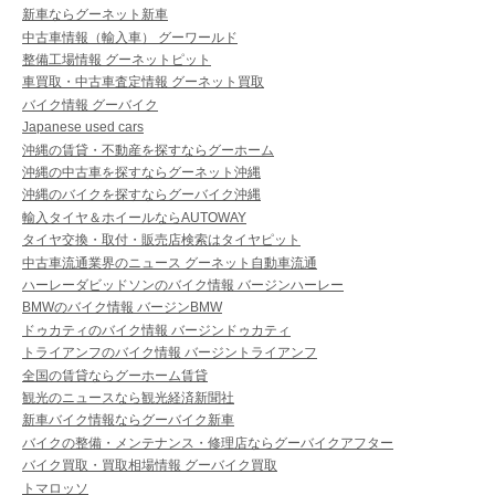
新車ならグーネット新車
中古車情報（輸入車） グーワールド
整備工場情報 グーネットピット
車買取・中古車査定情報 グーネット買取
バイク情報 グーバイク
Japanese used cars
沖縄の賃貸・不動産を探すならグーホーム
沖縄の中古車を探すならグーネット沖縄
沖縄のバイクを探すならグーバイク沖縄
輸入タイヤ＆ホイールならAUTOWAY
タイヤ交換・取付・販売店検索はタイヤピット
中古車流通業界のニュース グーネット自動車流通
ハーレーダビッドソンのバイク情報 バージンハーレー
BMWのバイク情報 バージンBMW
ドゥカティのバイク情報 バージンドゥカティ
トライアンフのバイク情報 バージントライアンフ
全国の賃貸ならグーホーム賃貸
観光のニュースなら観光経済新聞社
新車バイク情報ならグーバイク新車
バイクの整備・メンテナンス・修理店ならグーバイクアフター
バイク買取・買取相場情報 グーバイク買取
トマロッソ