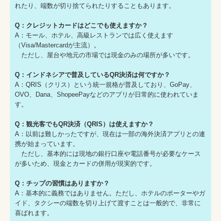
れたり、端数が切り捨てられたりすることもあります。
Q：クレジットカードはどこでも使えますか？
A：モール、ホテル、高級レストランでは広く使えます
（Visa/Mastercardが主流）。
ただし、屋台や地元の市場では現金のみの場所が多いです。
Q：インドネシアで普及しているQR決済は何ですか？
A：QRIS（クリス）という統一規格が普及しており、GoPay、
OVO、Dana、ShopeePayなどのアプリが日常的に使われていま
す。
Q：観光客でもQR決済（QRIS）は使えますか？
A：以前は難しかったですが、現在は一部の海外決済アプリとの連
携が始まっています。
ただし、基本的には現地の銀行口座や電話番号が必要なケース
が多いため、現金とカードの併用が現実的です。
Q：チップの習慣はありますか？
A：基本的に義務ではありません。ただし、ホテルのポーターやガ
イド、タクシーの端数を切り上げて渡すことは一般的で、非常に
喜ばれます。