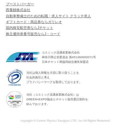
ブーストバーガー
西養鰻株式会社
自動車整備士のための転職・求人サイト クラッチ求人
ギフトカード・商品券ならガリレオ
国内格安航空券ならJチケット
株主優待券番号販売ならJ・コード
コスミック流通産業株式会社
神奈川県公安委員会 第451360000071号
日本チケット商協同組合優良加盟店
当社は個人情報を大切に取り扱うことを
社会的責任と考え
プライバシーマークを取得しております。
当社（コスミック流通産業株式会社）は
GREEN×EXPO協会とチケット販売委託契約を
結んでおります。
copyright © Cosmic Ryutuu Sangyou LTD., Inc All Rights Reserved.