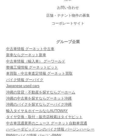
お問い合わせ
店舗・テナント物件の募集
コーポレートサイト
グループ企業
中古車情報 グーネット中古車
新車ならグーネット新車
中古車情報（輸入車） グーワールド
整備工場情報 グーネットピット
車買取・中古車査定情報 グーネット買取
バイク情報 グーバイク
Japanese used cars
沖縄の賃貸・不動産を探すならグーホーム
沖縄の中古車を探すならグーネット沖縄
沖縄のバイクを探すならグーバイク沖縄
輸入タイヤ＆ホイールならAUTOWAY
タイヤ交換・取付・販売店検索はタイヤピット
中古車流通業界のニュース グーネット自動車流通
ハーレーダビッドソンのバイク情報 バージンハーレー
BMWのバイク情報 バージンBMW