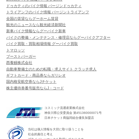
ドゥカティのバイク情報 バージンドゥカティ
トライアンフのバイク情報 バージントライアンフ
全国の賃貸ならグーホーム賃貸
観光のニュースなら観光経済新聞社
新車バイク情報ならグーバイク新車
バイクの整備・メンテナンス・修理店ならグーバイクアフター
バイク買取・買取相場情報 グーバイク買取
トマロッソ
ブーストバーガー
西養鰻株式会社
自動車整備士のための転職・求人サイト クラッチ求人
ギフトカード・商品券ならガリレオ
国内格安航空券ならJチケット
株主優待券番号販売ならJ・コード
コスミック流通産業株式会社
神奈川県公安委員会 第451360000071号
日本チケット商協同組合優良加盟店
当社は個人情報を大切に取り扱うことを
社会的責任と考え