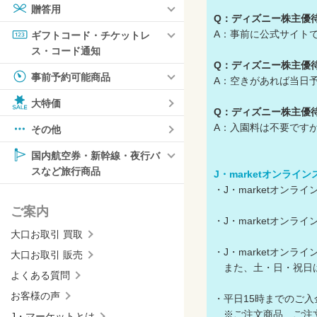
贈答用
Q：ディズニー株主優
A：事前に公式サイト
ギフトコード・チケットレ
ス・コード通知
Q：ディズニー株主優
事前予約可能商品
A：空きがあれば当日
大特価
Q：ディズニー株主優
A：入園料は不要です
その他
国内航空券・新幹線・夜行バ
スなど旅行商品
J・marketオンライ
・J・marketオン
ご案内
・J・marketオン
大口お取引 買取
・J・marketオン
大口お取引 販売
また、土・日・祝日
よくある質問
お客様の声
・平日15時までのご
※ご注文商品、ご注文
J・マーケットとは