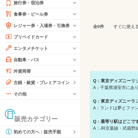
旅行券・宿泊券
食事券・ビール券
レジャー券・入場券・引換券
全0件
すぐに使え
プリペイドカード
エンタメチケット
自動車・バス
外貨両替
Q：東京ディズニーリ
古銭・銀貨・プレミアコイン
A：千葉県浦安市にあ
その他
Q：東京ディズニーラ
A：ランドは夢とファ
販売カテゴリー
Q：最寄り駅はどこで
A：JR京葉線・武蔵
初めての方へ：販売手順