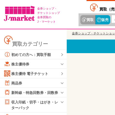
金券ショップ・
買取（
売
チケットショップ
金券買取の
買取
販売
J・マーケット
金券ショップ・チケットショッ
買取カテゴリー
初めての方へ：買取手順
株主優待券
株主優待 電子チケット
商品券
新幹線・特急回数券・回数券
収入印紙・切手・はがき・レ
ターパック