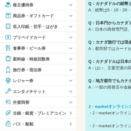
Q：カナダドルの紙幣
株主優待券
A：紙幣は5・10・2
商品券・ギフトカード
Q：日本円からカナダ
収入印紙・切手・はがき
A：日本の両替専門店
プリペイドカード
Q：カナダ旅行では現
食事券・ビール券
A：都市部ではカード
新幹線・特急回数券
Q：カナダドルは日本
A：はい、主要空港の
旅行券・宿泊券
Q：地方都市でもカナ
レジャー券
A：一部の両替店や金
エンタメチケット
外貨両替
J・marketオンライ
・J・marketオン
古銭・銀貨・プレミアコイン
バス・船舶
・J・marketオン