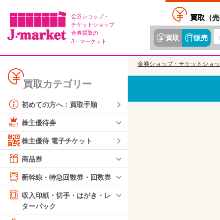
金券ショップ・
買取（
売
チケットショップ
金券買取の
買取
販売
J・マーケット
金券ショップ・チケットショッ
買取カテゴリー
初めての方へ：買取手順
株主優待券
株主優待 電子チケット
商品券
新幹線・特急回数券・回数券
収入印紙・切手・はがき・レ
ターパック