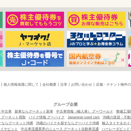
個人情報保護に関して
会社概要
沿革
お問い合わせ
店舗・テナント物件の
グループ企業
ト中古車
新車ならグーネット新車
中古車情報（輸入車） グーワールド
整備工場
 グーネット買取
バイク情報 グーバイク
Japanese used cars
沖縄の賃貸・不動
すならグーネット沖縄
沖縄のバイクを探すならグーバイク沖縄
輸入タイヤ＆ホイー
タイヤピット
中古車流通業界のニュース グーネット自動車流通
ハーレーダビッド