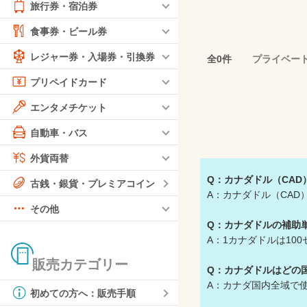
旅行券・宿泊券
食事券・ビール券
レジャー券・入場券・引換券
全0件
プライベー
プリペイドカード
エンタメチケット
自動車・バス
外貨両替
Q：カナダドル（CAD
古銭・銀貨・プレミアコイン
A：カナダドル（CAD
その他
Q：カナダドルの補助
A：1カナダドルは100
販売カテゴリー
Q：カナダドルはどの
A：カナダ国内全域で
初めての方へ：販売手順