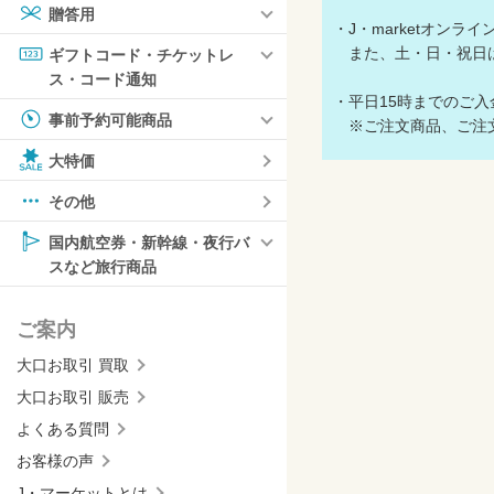
贈答用
・J・marketオン
また、土・日・祝日
ギフトコード・チケットレ
ス・コード通知
・平日15時までのご
事前予約可能商品
※ご注文商品、ご注文
大特価
その他
国内航空券・新幹線・夜行バ
スなど旅行商品
ご案内
大口お取引 買取
大口お取引 販売
よくある質問
お客様の声
J・マーケットとは