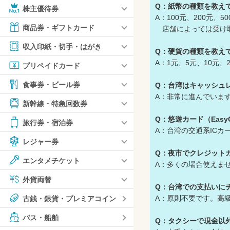
Q：紙幣の種類を教え
株主優待券
A：100元、200元、5
商品券・ギフトカード
店舗によっては受け取
収入印紙・切手・はがき
Q：硬貨の種類を教え
A：1元、5元、10元
プリペイドカード
食事券・ビール券
Q：台湾はキャッシュ
A：非常に進んでいます。
新幹線・特急回数券
Q：悠遊カード（Easy
旅行券・宿泊券
A：台湾の交通系IC
レジャー券
Q：夜市でクレジット
エンタメチケット
A：多くの場合使えま
外貨両替
Q：台湾での支払いに
A：原則不要です。高
古銭・銀貨・プレミアコイン
バス・船舶
Q：タクシーで現金以