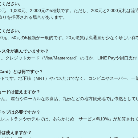
てください。
00元、1,000元、2,000元の5種類です。ただし、200元と2,000元札
りを拒否される場合があります。
てください。
、20元、50元の5種類が一般的です。20元硬貨は流通量が少なく珍しい存
レス化が進んでいますか？
クレジットカード（Visa/Mastercard）のほか、LINE Payや街
Card）とは何ですか？
カードです。地下鉄（MRT）やバスだけでなく、コンビニやスーパー、一
カードは使えますか？
せん。 屋台やローカルな飲食店、九份などの地方観光地では依然として
チップは必要ですか？
級レストランやホテルでは、あらかじめ「サービス料10%」が加算され
外は使えますか？