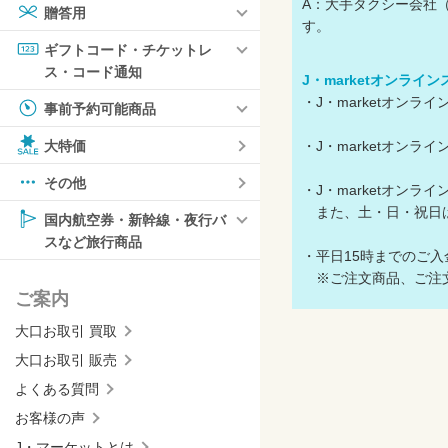
A：大手タクシー会社（
贈答用
す。
ギフトコード・チケットレ
ス・コード通知
J・marketオンライ
・J・marketオン
事前予約可能商品
・J・marketオン
大特価
その他
・J・marketオン
また、土・日・祝日
国内航空券・新幹線・夜行バ
スなど旅行商品
・平日15時までのご
※ご注文商品、ご注文
ご案内
大口お取引 買取
大口お取引 販売
よくある質問
お客様の声
J・マーケットとは