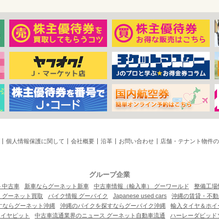
個人情報保護に関して
会社概要
沿革
お問い合わせ
店舗・テナント物件の
グループ企業
ト中古車
新車ならグーネット新車
中古車情報（輸入車） グーワールド
整備工場
 グーネット買取
バイク情報 グーバイク
Japanese used cars
沖縄の賃貸・不動
すならグーネット沖縄
沖縄のバイクを探すならグーバイク沖縄
輸入タイヤ＆ホイー
タイヤピット
中古車流通業界のニュース グーネット自動車流通
ハーレーダビッド