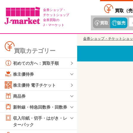
金券ショップ・
買取（
売
チケットショップ
金券買取の
買取
販売
J・マーケット
金券ショップ・チケットショッ
買取カテゴリー
初めての方へ：買取手順
株主優待券
株主優待 電子チケット
商品券
新幹線・特急回数券・回数券
収入印紙・切手・はがき・レ
ターパック