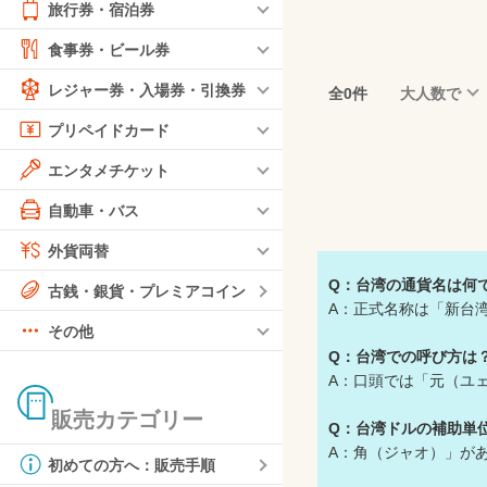
旅行券・宿泊券
食事券・ビール券
レジャー券・入場券・引換券
全0件
大人数で
プリペイドカード
エンタメチケット
自動車・バス
外貨両替
Q：台湾の通貨名は何
古銭・銀貨・プレミアコイン
A：正式名称は「新台湾ド
その他
Q：台湾での呼び方は
A：口頭では「元（ユ
販売カテゴリー
Q：台湾ドルの補助単
A：角（ジャオ）」が
初めての方へ：販売手順