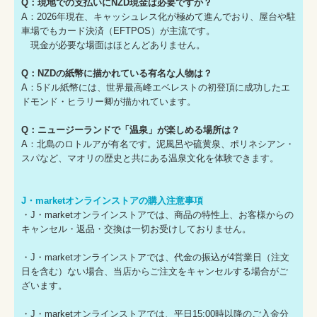
Q：現地での支払いにNZD現金は必要ですか？
A：2026年現在、キャッシュレス化が極めて進んでおり、屋台や駐
車場でもカード決済（EFTPOS）が主流です。
現金が必要な場面はほとんどありません。
Q：NZDの紙幣に描かれている有名な人物は？
A：5ドル紙幣には、世界最高峰エベレストの初登頂に成功したエ
ドモンド・ヒラリー卿が描かれています。
Q：ニュージーランドで「温泉」が楽しめる場所は？
A：北島のロトルアが有名です。泥風呂や硫黄泉、ポリネシアン・
スパなど、マオリの歴史と共にある温泉文化を体験できます。
J・marketオンラインストアの購入注意事項
・J・marketオンラインストアでは、商品の特性上、お客様からの
キャンセル・返品・交換は一切お受けしておりません。
・J・marketオンラインストアでは、代金の振込が4営業日（注文
日を含む）ない場合、当店からご注文をキャンセルする場合がご
ざいます。
・J・marketオンラインストアでは、平日15:00時以降のご入金分