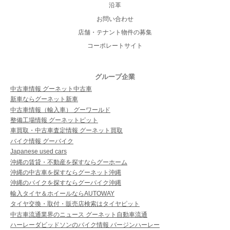
沿革
お問い合わせ
店舗・テナント物件の募集
コーポレートサイト
グループ企業
中古車情報 グーネット中古車
新車ならグーネット新車
中古車情報（輸入車） グーワールド
整備工場情報 グーネットピット
車買取・中古車査定情報 グーネット買取
バイク情報 グーバイク
Japanese used cars
沖縄の賃貸・不動産を探すならグーホーム
沖縄の中古車を探すならグーネット沖縄
沖縄のバイクを探すならグーバイク沖縄
輸入タイヤ＆ホイールならAUTOWAY
タイヤ交換・取付・販売店検索はタイヤピット
中古車流通業界のニュース グーネット自動車流通
ハーレーダビッドソンのバイク情報 バージンハーレー