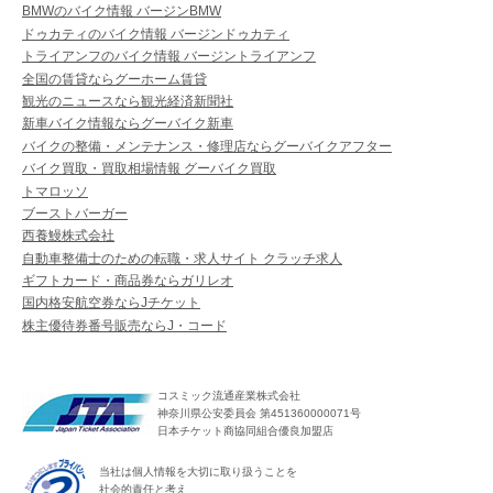
BMWのバイク情報 バージンBMW
ドゥカティのバイク情報 バージンドゥカティ
トライアンフのバイク情報 バージントライアンフ
全国の賃貸ならグーホーム賃貸
観光のニュースなら観光経済新聞社
新車バイク情報ならグーバイク新車
バイクの整備・メンテナンス・修理店ならグーバイクアフター
バイク買取・買取相場情報 グーバイク買取
トマロッソ
ブーストバーガー
西養鰻株式会社
自動車整備士のための転職・求人サイト クラッチ求人
ギフトカード・商品券ならガリレオ
国内格安航空券ならJチケット
株主優待券番号販売ならJ・コード
コスミック流通産業株式会社
神奈川県公安委員会 第451360000071号
日本チケット商協同組合優良加盟店
当社は個人情報を大切に取り扱うことを
社会的責任と考え