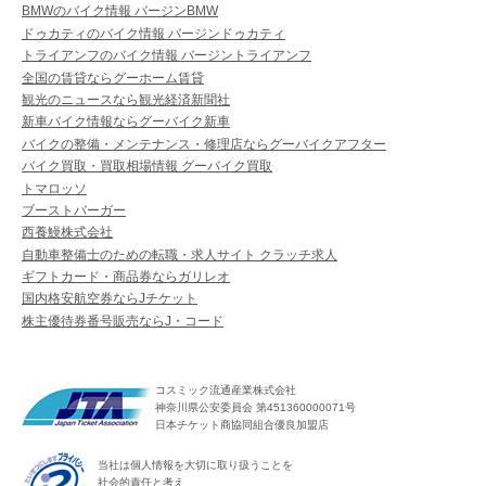
BMWのバイク情報 バージンBMW
ドゥカティのバイク情報 バージンドゥカティ
トライアンフのバイク情報 バージントライアンフ
全国の賃貸ならグーホーム賃貸
観光のニュースなら観光経済新聞社
新車バイク情報ならグーバイク新車
バイクの整備・メンテナンス・修理店ならグーバイクアフター
バイク買取・買取相場情報 グーバイク買取
トマロッソ
ブーストバーガー
西養鰻株式会社
自動車整備士のための転職・求人サイト クラッチ求人
ギフトカード・商品券ならガリレオ
国内格安航空券ならJチケット
株主優待券番号販売ならJ・コード
コスミック流通産業株式会社
神奈川県公安委員会 第451360000071号
日本チケット商協同組合優良加盟店
当社は個人情報を大切に取り扱うことを
社会的責任と考え