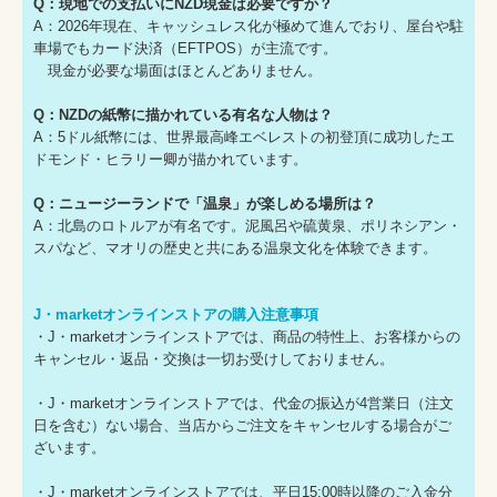
Q：現地での支払いにNZD現金は必要ですか？
A：2026年現在、キャッシュレス化が極めて進んでおり、屋台や駐
車場でもカード決済（EFTPOS）が主流です。
現金が必要な場面はほとんどありません。
Q：NZDの紙幣に描かれている有名な人物は？
A：5ドル紙幣には、世界最高峰エベレストの初登頂に成功したエ
ドモンド・ヒラリー卿が描かれています。
Q：ニュージーランドで「温泉」が楽しめる場所は？
A：北島のロトルアが有名です。泥風呂や硫黄泉、ポリネシアン・
スパなど、マオリの歴史と共にある温泉文化を体験できます。
J・marketオンラインストアの購入注意事項
・J・marketオンラインストアでは、商品の特性上、お客様からの
キャンセル・返品・交換は一切お受けしておりません。
・J・marketオンラインストアでは、代金の振込が4営業日（注文
日を含む）ない場合、当店からご注文をキャンセルする場合がご
ざいます。
・J・marketオンラインストアでは、平日15:00時以降のご入金分