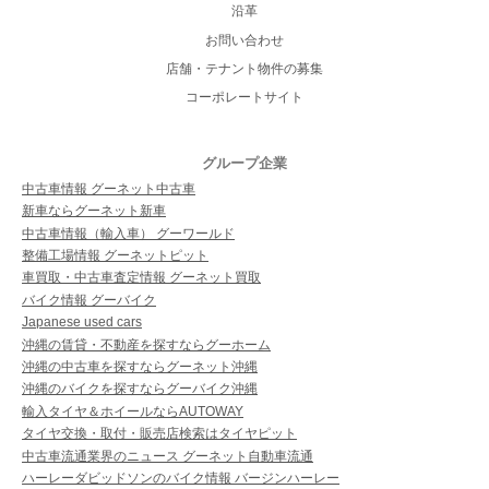
沿革
お問い合わせ
店舗・テナント物件の募集
コーポレートサイト
グループ企業
中古車情報 グーネット中古車
新車ならグーネット新車
中古車情報（輸入車） グーワールド
整備工場情報 グーネットピット
車買取・中古車査定情報 グーネット買取
バイク情報 グーバイク
Japanese used cars
沖縄の賃貸・不動産を探すならグーホーム
沖縄の中古車を探すならグーネット沖縄
沖縄のバイクを探すならグーバイク沖縄
輸入タイヤ＆ホイールならAUTOWAY
タイヤ交換・取付・販売店検索はタイヤピット
中古車流通業界のニュース グーネット自動車流通
ハーレーダビッドソンのバイク情報 バージンハーレー