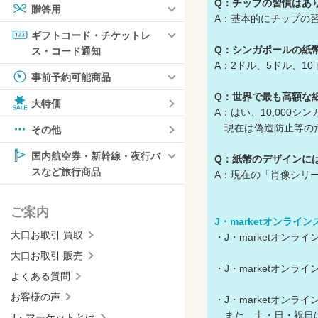
Q：チップの習慣はあ
贈答用
A：基本的にチップの
ギフトコード・チケットレ
Q：シンガポールの紙
ス・コード通知
A：2ドル、5ドル、
事前予約可能商品
Q：世界で最も高額な
大特価
A：はい、10,000
現在は偽造防止等の
その他
国内航空券・新幹線・夜行バ
Q：紙幣のデザインに
スなど旅行商品
A：現在の「肖像シリ
ご案内
J・marketオンライ
大口お取引 買取
・J・marketオン
大口お取引 販売
・J・marketオン
よくある質問
お客様の声
・J・marketオン
また、土・日・祝日
J・マーケットとは