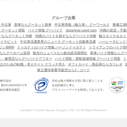
グループ企業
ト中古車
新車ならグーネット新車
中古車情報（輸入車） グーワールド
整備工場
 グーネット買取
バイク情報 グーバイク
Japanese used cars
沖縄の賃貸・不動
すならグーネット沖縄
沖縄のバイクを探すならグーバイク沖縄
輸入タイヤ＆ホイー
タイヤピット
中古車流通業界のニュース グーネット自動車流通
ハーレーダビッド
ジンBMW
ドゥカティのバイク情報 バージンドゥカティ
トライアンフのバイク情
ならグーホーム賃貸
観光のニュースなら観光経済新聞社
新車バイク情報ならグ
ス・修理店ならグーバイクアフター
バイク買取・買取相場情報 グーバイク買取
ト
士のための転職・求人サイト クラッチ求人
ギフトカード・商品券ならガリレオ
株主優待券番号販売ならJ・コード
株式会社
当社は個人情報を大切に取り扱うことを
451360000071号
社会的責任と考え
組合優良加盟店
プライバシーマークを取得しております。
copyright © Cosmic Ryutuu Sangyou LTD., Inc All Rights Reserved.