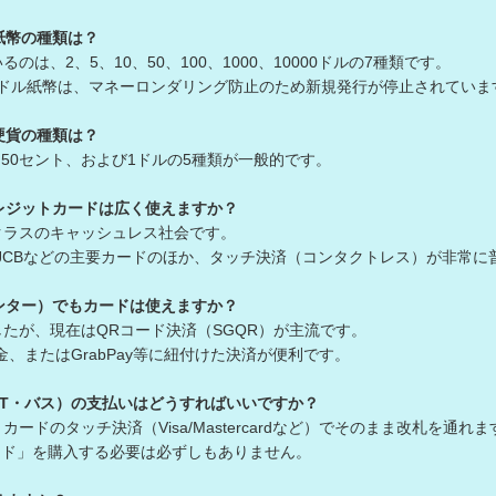
紙幣の種類は？
のは、2、5、10、50、100、1000、10000ドルの7種類です。
000ドル紙幣は、マネーロンダリング防止のため新規発行が停止されてい
硬貨の種類は？
0、50セント、および1ドルの5種類が一般的です。
レジットカードは広く使えますか？
クラスのキャッシュレス社会です。
card、JCBなどの主要カードのほか、タッチ決済（コンタクトレス）が非常
ンター）でもカードは使えますか？
たが、現在はQRコード決済（SGQR）が主流です。
またはGrabPay等に紐付けた決済が便利です。
RT・バス）の支払いはどうすればいいですか？
ードのタッチ決済（Visa/Mastercardなど）でそのまま改札を通れ
カード」を購入する必要は必ずしもありません。