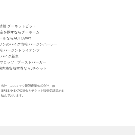
情報 グーネットピット
産を探すならグーホーム
ルならAUTOWAY
ソンのバイク情報 バージンハーレー
報 バージントライアンフ
ーバイク新車
マロッソ
ブーストバーガー
国内格安航空券ならJチケット
当社（コスミック流通産業株式会社）は
GREEN×EXPO協会とチケット販売委託契約を
結んでおります。