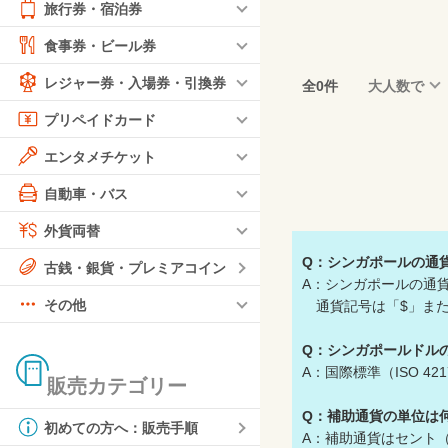
旅行券・宿泊券
食事券・ビール券
レジャー券・入場券・引換券
全0件
大人数で
プリペイドカード
エンタメチケット
自動車・バス
外貨両替
Q：シンガポールの通
古銭・銀貨・プレミアコイン
A：シンガポールの通貨単位
その他
通貨記号は「$」また
Q：シンガポールドル
A：国際標準（ISO 4
販売カテゴリー
Q：補助通貨の単位は
初めての方へ：販売手順
A：補助通貨はセント（