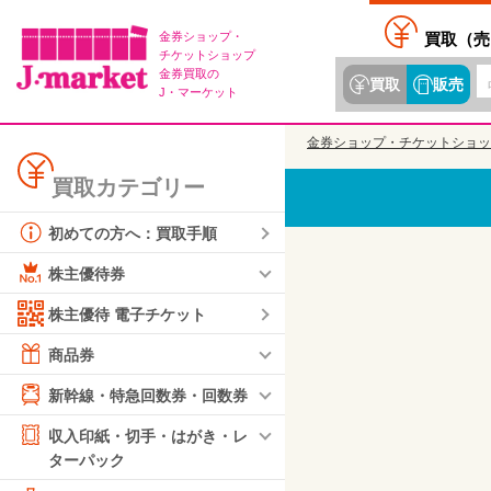
金券ショップ・
買取（
売
チケットショップ
金券買取の
買取
販売
J・マーケット
金券ショップ・チケットショッ
買取カテゴリー
初めての方へ：買取手順
株主優待券
株主優待 電子チケット
商品券
新幹線・特急回数券・回数券
収入印紙・切手・はがき・レ
ターパック