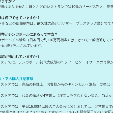
りますか？
習慣はありません。ほとんどのレストランでは10%のサービス料と、消費
幣は何でできていますか？
10ドルなどの低額紙幣は、耐久性の高いポリマー（プラスチック製）で
紙幣がシンガポールにあるって本当？
シンガポールドル紙幣（日本円で約110万円相当）は、かつて一般流通し
ため発行停止されています。
は誰が描かれていますか？
ーズ」では、シンガポール初代大統領のユソフ・ビン・イサークの肖像
ンストアの購入注意事項
ラインストアでは、商品の特性上、お客様からのキャンセル・返品・交換は
ラインストアでは、代金の振込が4営業日（注文日を含む）ない場合、当
ラインストアでは、平日15:00時以降のご入金分に関しましては、翌営業日
は休業とさせていただいておりますので、こちらも翌営業日でのご対