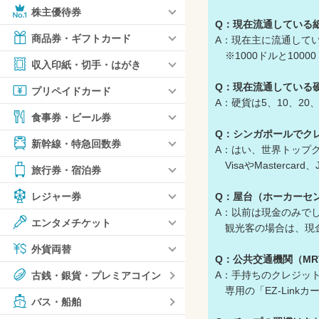
株主優待券
Q：現在流通している
商品券・ギフトカード
A：現在主に流通している
※1000ドルと10
収入印紙・切手・はがき
Q：現在流通している
プリペイドカード
A：硬貨は5、10、2
食事券・ビール券
Q：シンガポールでク
新幹線・特急回数券
A：はい、世界トップ
VisaやMaster
旅行券・宿泊券
Q：屋台（ホーカーセ
レジャー券
A：以前は現金のみでし
エンタメチケット
観光客の場合は、現金、
外貨両替
Q：公共交通機関（M
A：手持ちのクレジットカ
古銭・銀貨・プレミアコイン
専用の「EZ-Link
バス・船舶