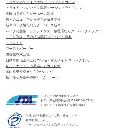
ドゥカティのバイク情報 バージンドゥカティ
トライアンフのバイク情報 バージントライアンフ
全国の賃貸ならグーホーム賃貸
観光のニュースなら観光経済新聞社
新車バイク情報ならグーバイク新車
バイクの整備・メンテナンス・修理店ならグーバイクアフター
バイク買取・買取相場情報 グーバイク買取
トマロッソ
ブーストバーガー
西養鰻株式会社
自動車整備士のための転職・求人サイト クラッチ求人
ギフトカード・商品券ならガリレオ
国内格安航空券ならJチケット
株主優待券番号販売ならJ・コード
コスミック流通産業株式会社
神奈川県公安委員会 第451360000071号
日本チケット商協同組合優良加盟店
当社は個人情報を大切に取り扱うことを
社会的責任と考え
プライバシーマークを取得しております。