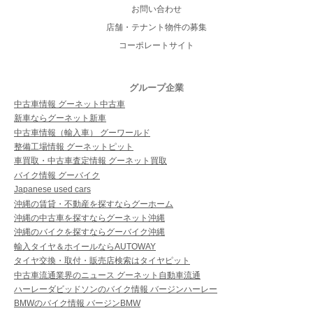
お問い合わせ
店舗・テナント物件の募集
コーポレートサイト
グループ企業
中古車情報 グーネット中古車
新車ならグーネット新車
中古車情報（輸入車） グーワールド
整備工場情報 グーネットピット
車買取・中古車査定情報 グーネット買取
バイク情報 グーバイク
Japanese used cars
沖縄の賃貸・不動産を探すならグーホーム
沖縄の中古車を探すならグーネット沖縄
沖縄のバイクを探すならグーバイク沖縄
輸入タイヤ＆ホイールならAUTOWAY
タイヤ交換・取付・販売店検索はタイヤピット
中古車流通業界のニュース グーネット自動車流通
ハーレーダビッドソンのバイク情報 バージンハーレー
BMWのバイク情報 バージンBMW