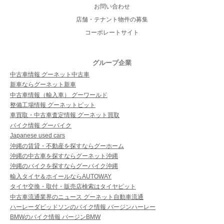
お問い合わせ
店舗・テナント物件の募集
コーポレートサイト
グループ企業
中古車情報 グーネット中古車
新車ならグーネット新車
中古車情報（輸入車） グーワールド
整備工場情報 グーネットピット
車買取・中古車査定情報 グーネット買取
バイク情報 グーバイク
Japanese used cars
沖縄の賃貸・不動産を探すならグーホーム
沖縄の中古車を探すならグーネット沖縄
沖縄のバイクを探すならグーバイク沖縄
輸入タイヤ＆ホイールならAUTOWAY
タイヤ交換・取付・販売店検索はタイヤピット
中古車流通業界のニュース グーネット自動車流通
ハーレーダビッドソンのバイク情報 バージンハーレー
BMWのバイク情報 バージンBMW