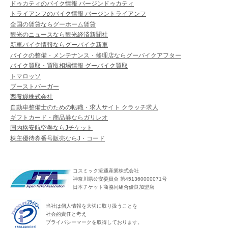
ドゥカティのバイク情報 バージンドゥカティ
トライアンフのバイク情報 バージントライアンフ
全国の賃貸ならグーホーム賃貸
観光のニュースなら観光経済新聞社
新車バイク情報ならグーバイク新車
バイクの整備・メンテナンス・修理店ならグーバイクアフター
バイク買取・買取相場情報 グーバイク買取
トマロッソ
ブーストバーガー
西養鰻株式会社
自動車整備士のための転職・求人サイト クラッチ求人
ギフトカード・商品券ならガリレオ
国内格安航空券ならJチケット
株主優待券番号販売ならJ・コード
コスミック流通産業株式会社
神奈川県公安委員会 第451360000071号
日本チケット商協同組合優良加盟店
当社は個人情報を大切に取り扱うことを
社会的責任と考え
プライバシーマークを取得しております。