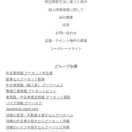
特定商取引法に基づく表示
個人情報保護に関して
会社概要
沿革
お問い合わせ
店舗・テナント物件の募集
コーポレートサイト
グループ企業
中古車情報 グーネット中古車
新車ならグーネット新車
中古車情報（輸入車） グーワールド
整備工場情報 グーネットピット
車買取・中古車査定情報 グーネット買取
バイク情報 グーバイク
Japanese used cars
沖縄の賃貸・不動産を探すならグーホーム
沖縄の中古車を探すならグーネット沖縄
沖縄のバイクを探すならグーバイク沖縄