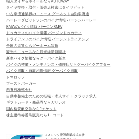
輸入タイヤ＆ホイールならAUTOWAY
タイヤ交換・取付・販売店検索はタイヤピット
中古車流通業界のニュース グーネット自動車流通
ハーレーダビッドソンのバイク情報 バージンハーレー
BMWのバイク情報 バージンBMW
ドゥカティのバイク情報 バージンドゥカティ
トライアンフのバイク情報 バージントライアンフ
全国の賃貸ならグーホーム賃貸
観光のニュースなら観光経済新聞社
新車バイク情報ならグーバイク新車
バイクの整備・メンテナンス・修理店ならグーバイクアフター
バイク買取・買取相場情報 グーバイク買取
トマロッソ
ブーストバーガー
西養鰻株式会社
自動車整備士のための転職・求人サイト クラッチ求人
ギフトカード・商品券ならガリレオ
国内格安航空券ならJチケット
株主優待券番号販売ならJ・コード
コスミック流通産業株式会社