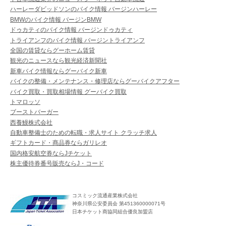
ハーレーダビッドソンのバイク情報 バージンハーレー
BMWのバイク情報 バージンBMW
ドゥカティのバイク情報 バージンドゥカティ
トライアンフのバイク情報 バージントライアンフ
全国の賃貸ならグーホーム賃貸
観光のニュースなら観光経済新聞社
新車バイク情報ならグーバイク新車
バイクの整備・メンテナンス・修理店ならグーバイクアフター
バイク買取・買取相場情報 グーバイク買取
トマロッソ
ブーストバーガー
西養鰻株式会社
自動車整備士のための転職・求人サイト クラッチ求人
ギフトカード・商品券ならガリレオ
国内格安航空券ならJチケット
株主優待券番号販売ならJ・コード
コスミック流通産業株式会社
神奈川県公安委員会 第451360000071号
日本チケット商協同組合優良加盟店