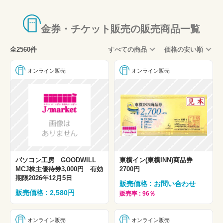
食事券・ビール券
新幹線・特急回数券
金券・チケット販売の販売商品一覧
旅行券・宿泊券
全2560件
すべての商品
価格の安い順
レジャー券
エンタメチケット
オンライン販売
オンライン販売
外貨両替
古銭・銀貨・プレミアコイン
バス・船舶
贈答用
ギフトコード・チケットレス・コード通知
パソコン工房 GOODWILL
東横イン(東横INN)商品券
事前予約可能商品
MCJ株主優待券3,000円 有効
2700円
期限2026年12月5日
大特価
販売価格 : お問い合わせ
販売価格 : 2,580円
販売率 : 96％
その他
国内航空券・新幹線・夜行バスなど旅行商品
オンライン販売
オンライン販売