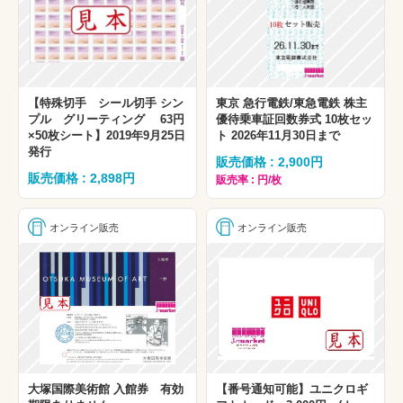
【特殊切手 シール切手 シン
東京 急行電鉄/東急電鉄 株主
プル グリーティング 63円
優待乗車証回数券式 10枚セッ
×50枚シート】2019年9月25日
ト 2026年11月30日まで
発行
販売価格 : 2,900円
販売価格 : 2,898円
販売率 : 円/枚
オンライン販売
オンライン販売
大塚国際美術館 入館券 有効
【番号通知可能】ユニクロギ