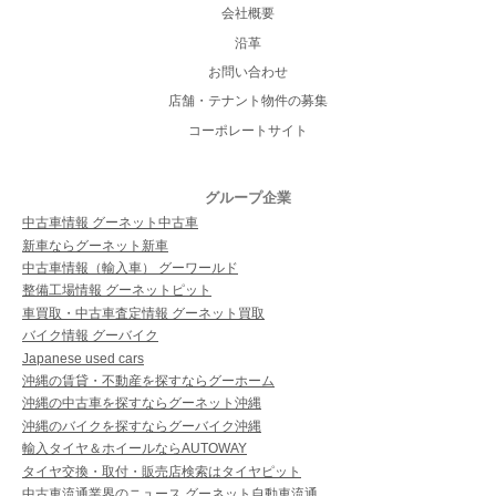
会社概要
沿革
お問い合わせ
店舗・テナント物件の募集
コーポレートサイト
グループ企業
中古車情報 グーネット中古車
新車ならグーネット新車
中古車情報（輸入車） グーワールド
整備工場情報 グーネットピット
車買取・中古車査定情報 グーネット買取
バイク情報 グーバイク
Japanese used cars
沖縄の賃貸・不動産を探すならグーホーム
沖縄の中古車を探すならグーネット沖縄
沖縄のバイクを探すならグーバイク沖縄
輸入タイヤ＆ホイールならAUTOWAY
タイヤ交換・取付・販売店検索はタイヤピット
中古車流通業界のニュース グーネット自動車流通