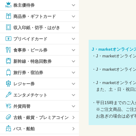
株主優待券
商品券・ギフトカード
収入印紙・切手・はがき
プリペイドカード
J・marketオンライ
食事券・ビール券
・J・marketオン
新幹線・特急回数券
・J・marketオン
旅行券・宿泊券
・J・marketオン
レジャー券
また、土・日・祝日は
エンタメチケット
・平日15時までのご
外貨両替
※ご注文商品、ご注文
お急ぎの場合は必ず事
古銭・銀貨・プレミアコイン
バス・船舶