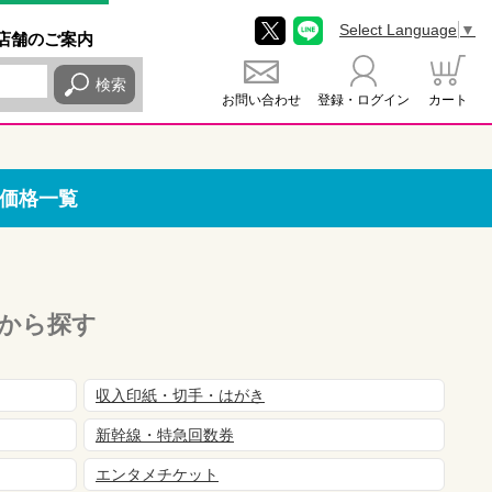
Select Language
▼
店舗
のご
案内
検索
お問い合わせ
登録・ログイン
カート
価格一覧
から探す
収入印紙・切手・はがき
新幹線・特急回数券
エンタメチケット