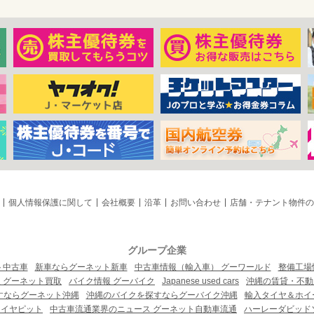
個人情報保護に関して
会社概要
沿革
お問い合わせ
店舗・テナント物件の
グループ企業
ト中古車
新車ならグーネット新車
中古車情報（輸入車） グーワールド
整備工場
 グーネット買取
バイク情報 グーバイク
Japanese used cars
沖縄の賃貸・不動
すならグーネット沖縄
沖縄のバイクを探すならグーバイク沖縄
輸入タイヤ＆ホイー
タイヤピット
中古車流通業界のニュース グーネット自動車流通
ハーレーダビッド