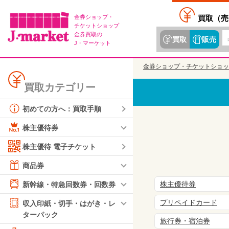
金券ショップ・
買取（
売
チケットショップ
金券買取の
買取
販売
J・マーケット
金券ショップ・チケットショッ
買取カテゴリー
初めての方へ：買取手順
株主優待券
株主優待 電子チケット
商品券
株主優待券
新幹線・特急回数券・回数券
プリペイドカード
収入印紙・切手・はがき・レ
ターパック
旅行券・宿泊券