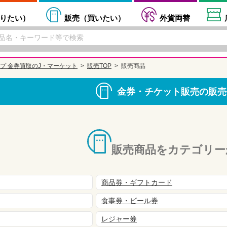
りたい
）
販売（
買いたい
）
外貨両替
プ 金券買取のJ・マーケット
販売TOP
販売商品
金券・チケット販売の販売
販売商品をカテゴリー
商品券・ギフトカード
食事券・ビール券
レジャー券