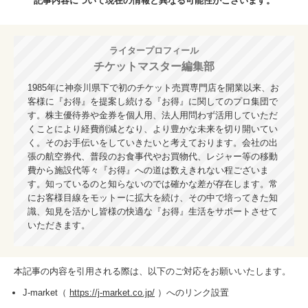
記事内容について現在の情報と異なる可能性がございます。
ライタープロフィール
チケットマスター編集部
1985年に神奈川県下で初のチケット売買専門店を開業以来、お
客様に『お得』を提案し続ける『お得』に関してのプロ集団で
す。株主優待券や金券を個人用、法人用問わず活用していただ
くことにより経費削減となり、より豊かな未来を切り開いてい
く。そのお手伝いをしていきたいと考えております。会社の出
張の航空券代、普段のお食事代やお買物代、レジャー等の移動
費から施設代等々『お得』への道は数えきれない程ございま
す。知っているのと知らないのでは確かな差が存在します。常
にお客様目線をモットーに拡大を続け、その中で培ってきた知
識、知見を活かし皆様の快適な『お得』生活をサポートさせて
いただきます。
本記事の内容を引用される際は、以下のご対応をお願いいたします。
J-market（
https://j-market.co.jp/
）へのリンク設置