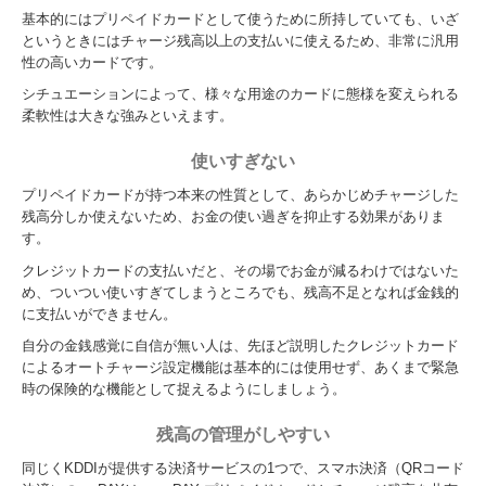
基本的にはプリペイドカードとして使うために所持していても、いざ
というときにはチャージ残高以上の支払いに使えるため、非常に汎用
性の高いカードです。
シチュエーションによって、様々な用途のカードに態様を変えられる
柔軟性は大きな強みといえます。
使いすぎない
プリペイドカードが持つ本来の性質として、あらかじめチャージした
残高分しか使えないため、お金の使い過ぎを抑止する効果がありま
す。
クレジットカードの支払いだと、その場でお金が減るわけではないた
め、ついつい使いすぎてしまうところでも、残高不足となれば金銭的
に支払いができません。
自分の金銭感覚に自信が無い人は、先ほど説明したクレジットカード
によるオートチャージ設定機能は基本的には使用せず、あくまで緊急
時の保険的な機能として捉えるようにしましょう。
残高の管理がしやすい
同じくKDDIが提供する決済サービスの1つで、スマホ決済（QRコード