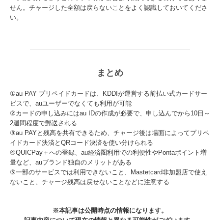
せん。チャージした全額は戻らないことをよく認識しておいてくださ
い。
まとめ
①au PAY プリペイドカードは、KDDIが運営する前払い式カードサー
ビスで、auユーザーでなくても利用が可能
②カードの申し込みにはau IDの作成が必要で、申し込んでから10日～
2週間程度で郵送される
③au PAYと残高を共有できるため、チャージ後は場面によってプリペ
イドカード決済とQRコード決済を使い分けられる
④QUICPay＋への登録、au経済圏利用での利便性やPontaポイント増
量など、auブランド独自のメリットがある
⑤一部のサービスでは利用できないこと、Mastetcard非加盟店で使え
ないこと、チャージ残高は戻せないことなどに注意する
※本記事は公開時点の情報になります。