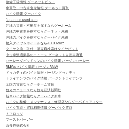
整備工場情報 グーネットピット
車買取・中古車査定情報 グーネット買取
バイク情報 グーバイク
Japanese used cars
沖縄の賃貸・不動産を探すならグーホーム
沖縄の中古車を探すならグーネット沖縄
沖縄のバイクを探すならグーバイク沖縄
輸入タイヤ＆ホイールならAUTOWAY
タイヤ交換・取付・販売店検索はタイヤピット
中古車流通業界のニュース グーネット自動車流通
ハーレーダビッドソンのバイク情報 バージンハーレー
BMWのバイク情報 バージンBMW
ドゥカティのバイク情報 バージンドゥカティ
トライアンフのバイク情報 バージントライアンフ
全国の賃貸ならグーホーム賃貸
観光のニュースなら観光経済新聞社
新車バイク情報ならグーバイク新車
バイクの整備・メンテナンス・修理店ならグーバイクアフター
バイク買取・買取相場情報 グーバイク買取
トマロッソ
ブーストバーガー
西養鰻株式会社