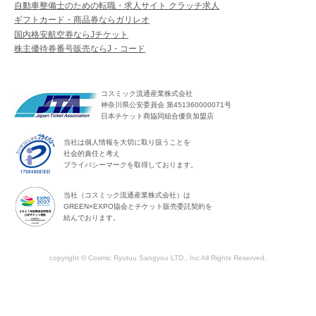
自動車整備士のための転職・求人サイト クラッチ求人
ギフトカード・商品券ならガリレオ
国内格安航空券ならJチケット
株主優待券番号販売ならJ・コード
コスミック流通産業株式会社
神奈川県公安委員会 第451360000071号
日本チケット商協同組合優良加盟店
当社は個人情報を大切に取り扱うことを
社会的責任と考え
プライバシーマークを取得しております。
当社（コスミック流通産業株式会社）は
GREEN×EXPO協会とチケット販売委託契約を
結んでおります。
copyright © Cosmic Ryutuu Sangyou LTD., Inc All Rights Reserved.