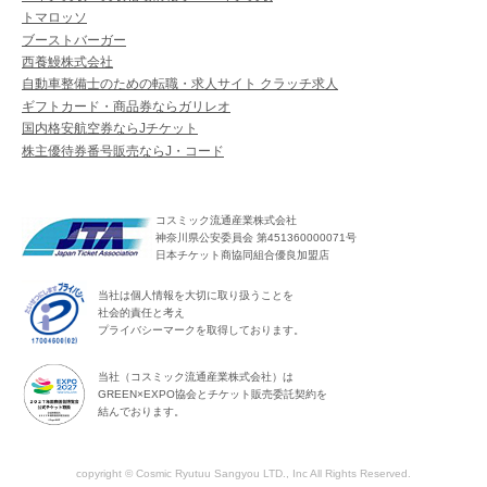
トマロッソ
ブーストバーガー
西養鰻株式会社
自動車整備士のための転職・求人サイト クラッチ求人
ギフトカード・商品券ならガリレオ
国内格安航空券ならJチケット
株主優待券番号販売ならJ・コード
コスミック流通産業株式会社
神奈川県公安委員会 第451360000071号
日本チケット商協同組合優良加盟店
当社は個人情報を大切に取り扱うことを
社会的責任と考え
プライバシーマークを取得しております。
当社（コスミック流通産業株式会社）は
GREEN×EXPO協会とチケット販売委託契約を
結んでおります。
copyright © Cosmic Ryutuu Sangyou LTD., Inc All Rights Reserved.