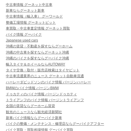
中古車情報 グーネット中古車
新車ならグーネット新車
中古車情報（輸入車） グーワールド
整備工場情報 グーネットピット
車買取・中古車査定情報 グーネット買取
バイク情報 グーバイク
Japanese used cars
沖縄の賃貸・不動産を探すならグーホーム
沖縄の中古車を探すならグーネット沖縄
沖縄のバイクを探すならグーバイク沖縄
輸入タイヤ＆ホイールならAUTOWAY
タイヤ交換・取付・販売店検索はタイヤピット
中古車流通業界のニュース グーネット自動車流通
ハーレーダビッドソンのバイク情報 バージンハーレー
BMWのバイク情報 バージンBMW
ドゥカティのバイク情報 バージンドゥカティ
トライアンフのバイク情報 バージントライアンフ
全国の賃貸ならグーホーム賃貸
観光のニュースなら観光経済新聞社
新車バイク情報ならグーバイク新車
バイクの整備・メンテナンス・修理店ならグーバイクアフター
バイク買取・買取相場情報 グーバイク買取