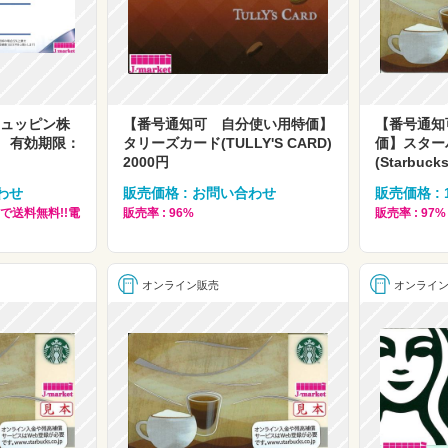
シュッピン株
【番号通知可 自分使い用特価】
【番号通知
N) 有効期限：
タリーズカード(TULLY'S CARD)
価】スター
2000円
(Starbuck
わせ
販売価格 : お問い合わせ
販売価格 : 
で送料無料!!電
販売率 : 96%
販売率 : 97%
オンライン販売
オンライ