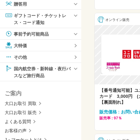
贈答用
ギフトコード・チケットレ
オンライン販売
ス・コード通知
事前予約可能商品
大特価
その他
国内航空券・新幹線・夜行バ
スなど旅行商品
【番号通知可能】ユ
ご案内
カード 3,000円 
【裏面削れ】
大口お取引 買取
販売価格 : お問い合
大口お取引 販売
販売率 : 97％
よくある質問
お客様の声
J・マーケットとは