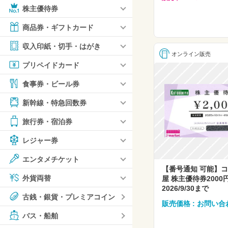
株主優待券
商品券・ギフトカード
収入印紙・切手・はがき
オンライン販売
プリペイドカード
食事券・ビール券
新幹線・特急回数券
旅行券・宿泊券
レジャー券
エンタメチケット
【番号通知 可能】コ
外貨両替
屋 株主優待券200
2026/9/30まで
古銭・銀貨・プレミアコイン
販売価格 : お問い合
バス・船舶