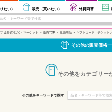
りたい
）
販売（
買いたい
）
外貨両替
プ 金券買取のJ・マーケット
販売TOP
販売商品
ギフトコード・チケット
その他の販売価格一
その他をカテゴリー
その他をキーワードで探す