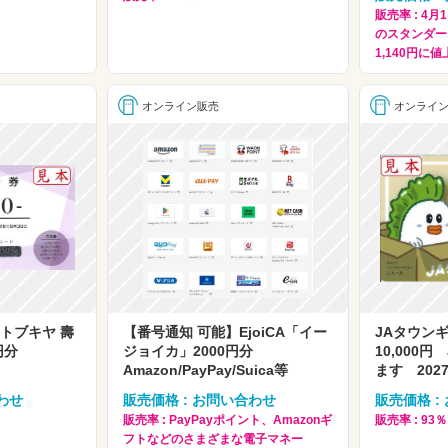
販売率 : 4
のスタンダー
1,140円に
オンライン販売
オンライ
トブキヤ 壽
【番号通知 可能】EjoiCA「イー
JAタウン
0円分
ジョイカ」2000円分
10,000
Amazon/PayPay/Suica等
ます 202
わせ
販売価格 : お問い合わせ
販売価格 :
販売率 : PayPayポイント、Amazonギ
販売率 : 93％
フトなどのさまざまな電子マネー