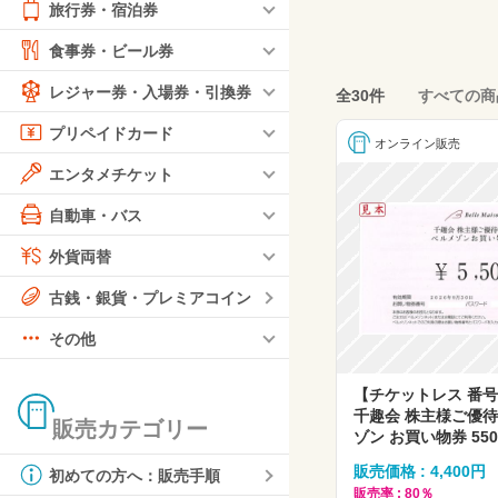
旅行券・宿泊券
食事券・ビール券
レジャー券・入場券・引換券
全30件
すべての商
プリペイドカード
オンライン販売
エンタメチケット
自動車・バス
外貨両替
古銭・銀貨・プレミアコイン
その他
【チケットレス 番
千趣会 株主様ご優待
販売カテゴリー
ゾン お買い物券 55
販売価格 : 4,400円
初めての方へ：販売手順
販売率 : 80％