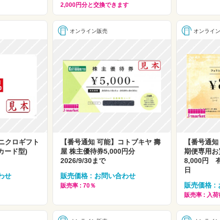
2,000円分と交換できます
オンライン販売
オンライ
ニクロギフト
【番号通知 可能】コトブキヤ 壽
【番号通知
(カード型)
屋 株主優待券5,000円分
期便専用
2026/9/30まで
8,000円 
日
わせ
販売価格 : お問い合わせ
販売価格 :
販売率 : 70％
販売率 : 入