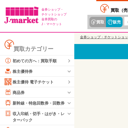
金券ショップ・
買取（
売
チケットショップ
金券買取の
買取
販売
J・マーケット
金券ショップ・チケットショッ
買取カテゴリー
初めての方へ：買取手順
株主優待券
株主優待 電子チケット
商品券
新幹線・特急回数券・回数券
収入印紙・切手・はがき・レ
ターパック