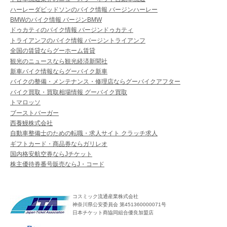
ハーレーダビッドソンのバイク情報 バージンハーレー
BMWのバイク情報 バージンBMW
ドゥカティのバイク情報 バージンドゥカティ
トライアンフのバイク情報 バージントライアンフ
全国の賃貸ならグーホーム賃貸
観光のニュースなら観光経済新聞社
新車バイク情報ならグーバイク新車
バイクの整備・メンテナンス・修理店ならグーバイクアフター
バイク買取・買取相場情報 グーバイク買取
トマロッソ
ブーストバーガー
西養鰻株式会社
自動車整備士のための転職・求人サイト クラッチ求人
ギフトカード・商品券ならガリレオ
国内格安航空券ならJチケット
株主優待券番号販売ならJ・コード
コスミック流通産業株式会社
神奈川県公安委員会 第451360000071号
日本チケット商協同組合優良加盟店