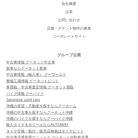
会社概要
沿革
お問い合わせ
店舗・テナント物件の募集
コーポレートサイト
グループ企業
中古車情報 グーネット中古車
新車ならグーネット新車
中古車情報（輸入車） グーワールド
整備工場情報 グーネットピット
車買取・中古車査定情報 グーネット買取
バイク情報 グーバイク
Japanese used cars
沖縄の賃貸・不動産を探すならグーホーム
沖縄の中古車を探すならグーネット沖縄
沖縄のバイクを探すならグーバイク沖縄
輸入タイヤ＆ホイールならAUTOWAY
タイヤ交換・取付・販売店検索はタイヤピット
中古車流通業界のニュース グーネット自動車流通