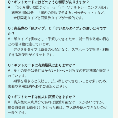
Q：ギフトカードにはどのような種類がありますか？
A：「1ヶ月通い放題チケット」「パーソナルトレーニング3回分」
「施設利用5回分」「館内の物販で使える○円分チケット」など、
金額固定タイプと回数券タイプが一般的です。
Q：商品券の「紙タイプ」と「デジタルタイプ」の違いは何です
か？
A：紙タイプは実物として手渡しできるため、誕生日や敬老の日な
どの贈り物に適しています。
デジタルタイプは紛失の心配がなく、スマホ一つで管理・利用
できる利便性がメリットです。
Q：ギフトカードに有効期限はありますか？
A：多くの場合は発行日から3ヶ月〜6ヶ月程度の有効期限が設定さ
れています。
期限を過ぎると失効し、払い戻しができないことが多いため、
裏面や利用規約を必ずご確認ください。
Q：ギフトカードは他人に譲渡できますか？
A：購入後の未利用分であれば譲渡可能なケースが多いですが、一
度会員登録（紐付け）を行った後は、本人以外使用できないのが
一般的です。