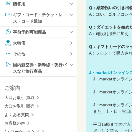
贈答用
Q：結婚祝いの引き出
A：はい、ゴルフコン
ギフトコード・チケットレ
ス・コード通知
Q：ダイエットを始め
事前予約可能商品
A：施設利用券に加え
大特価
Q：ギフトカードのラ
A：フロントで購入さ
その他
国内航空券・新幹線・夜行バ
スなど旅行商品
J・marketオンライ
・J・marketオン
ご案内
・J・marketオン
大口お取引 買取
・J・marketオン
大口お取引 販売
また、土・日・祝日は
よくある質問
お客様の声
・平日15時までのご
※ご注文商品、ご注文
J・マーケットとは