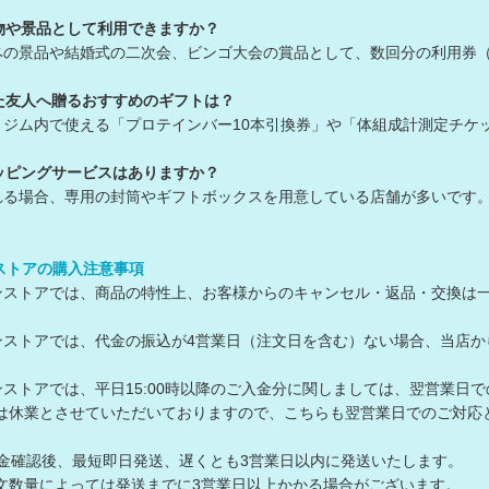
物や景品として利用できますか？
ペの景品や結婚式の二次会、ビンゴ大会の賞品として、数回分の利用券
た友人へ贈るおすすめのギフトは？
、ジム内で使える「プロテインバー10本引換券」や「体組成計測定チケ
ッピングサービスはありますか？
れる場合、専用の封筒やギフトボックスを用意している店舗が多いです
ンストアの購入注意事項
ラインストアでは、商品の特性上、お客様からのキャンセル・返品・交換は
ラインストアでは、代金の振込が4営業日（注文日を含む）ない場合、当
ラインストアでは、平日15:00時以降のご入金分に関しましては、翌営業日
休業とさせていただいておりますので、こちらも翌営業日でのご対応
入金確認後、最短即日発送、遅くとも3営業日以内に発送いたします。
数量によっては発送までに3営業日以上かかる場合がございます。