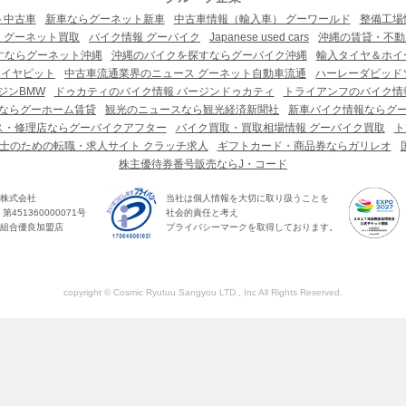
ト中古車
新車ならグーネット新車
中古車情報（輸入車） グーワールド
整備工場
 グーネット買取
バイク情報 グーバイク
Japanese used cars
沖縄の賃貸・不動
すならグーネット沖縄
沖縄のバイクを探すならグーバイク沖縄
輸入タイヤ＆ホイー
タイヤピット
中古車流通業界のニュース グーネット自動車流通
ハーレーダビッド
ジンBMW
ドゥカティのバイク情報 バージンドゥカティ
トライアンフのバイク情
ならグーホーム賃貸
観光のニュースなら観光経済新聞社
新車バイク情報ならグ
ス・修理店ならグーバイクアフター
バイク買取・買取相場情報 グーバイク買取
ト
士のための転職・求人サイト クラッチ求人
ギフトカード・商品券ならガリレオ
株主優待券番号販売ならJ・コード
株式会社
当社は個人情報を大切に取り扱うことを
451360000071号
社会的責任と考え
組合優良加盟店
プライバシーマークを取得しております。
copyright © Cosmic Ryutuu Sangyou LTD., Inc All Rights Reserved.