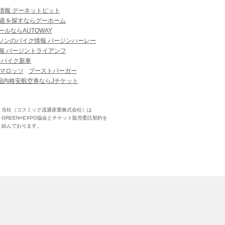
情報 グーネットピット
産を探すならグーホーム
ルならAUTOWAY
ソンのバイク情報 バージンハーレー
報 バージントライアンフ
ーバイク新車
マロッソ
ブーストバーガー
国内格安航空券ならJチケット
当社（コスミック流通産業株式会社）は
GREEN×EXPO協会とチケット販売委託契約を
結んでおります。