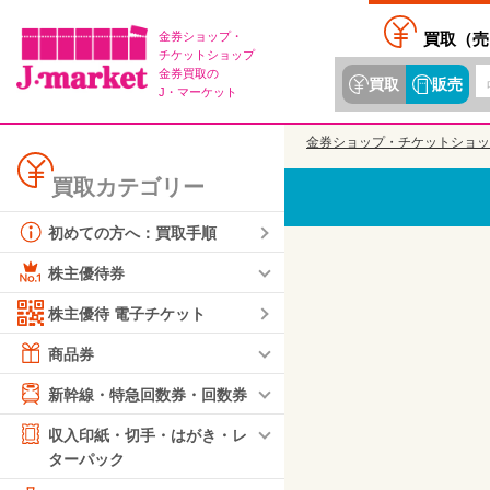
金券ショップ・
買取（
売
チケットショップ
金券買取の
買取
販売
J・マーケット
金券ショップ・チケットショッ
買取カテゴリー
初めての方へ：買取手順
株主優待券
株主優待 電子チケット
商品券
新幹線・特急回数券・回数券
収入印紙・切手・はがき・レ
ターパック