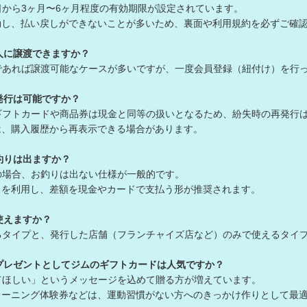
日から3ヶ月〜6ヶ月程度の有効期限が設定されています。
、払い戻しができないことが多いため、裏面や利用規約を必ずご確認
人に譲渡できますか？
であれば譲渡可能なケースが多いですが、一度会員登録（紐付け）を行
発行は可能ですか？
ギフトカードや商品券は現金と同等の扱いとなるため、紛失時の再発行
、購入履歴から再表示できる場合があります。
釣りは出ますか？
の場合、お釣りは出ない仕様が一般的です。
を利用し、差額を現金やカードで支払う形が推奨されます。
使えますか？
るタイプと、発行した店舗（フランチャイズ店など）のみで使えるタ
プレゼントとしてジムのギフトカードは人気ですか？
てほしい」というメッセージを込めて贈る方が増えています。
ニング体験券などは、運動習慣がない方へのきっかけ作りとして最