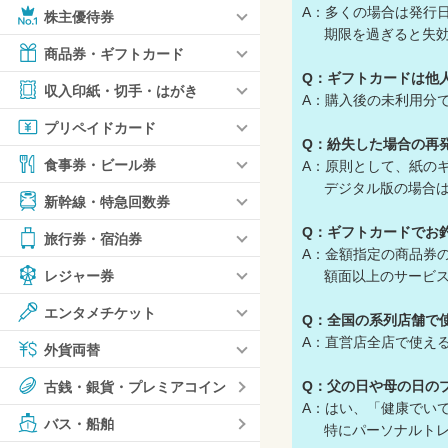
A：多くの場合は発行
株主優待券
期限を過ぎると失効し
商品券・ギフトカード
Q：ギフトカードは他
収入印紙・切手・はがき
A：購入後の未利用分
プリペイドカード
Q：紛失した場合の再
食事券・ビール券
A：原則として、紙の
デジタル版の場合は
新幹線・特急回数券
Q：ギフトカードでお
旅行券・宿泊券
A：金額指定の商品券
額面以上のサービス
レジャー券
エンタメチケット
Q：全国の系列店舗で
A：直営店全店で使え
外貨両替
Q：父の日や母の日の
古銭・銀貨・プレミアコイン
A：はい、「健康でい
バス・船舶
特にパーソナルトレー